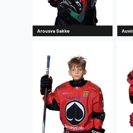
Arousva Sakke
Auvi