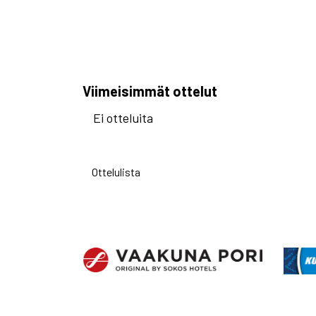
Viimeisimmät ottelut
Ei otteluita
Ottelulista