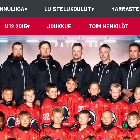
NNULIIGA
▾
LUISTELUKOULUT
▾
HARRASTE
U12 2015
▾
JOUKKUE
TOIMIHENKILÖT