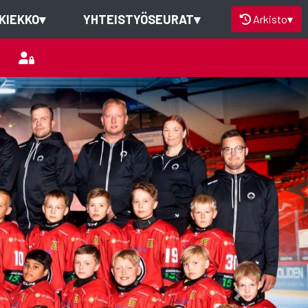
KIEKKO
▾
YHTEISTYÖSEURAT
▾
Arkisto
▾
Next