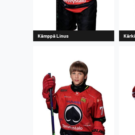
Kämppä Linus
Kärki