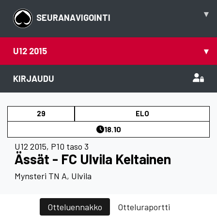
▾
SEURANAVIGOINTI
U12 2015
▾
KIRJAUDU
29
ELO
18.10
U12 2015
,
P10 taso 3
Ässät - FC Ulvila Keltainen
Mynsteri TN A, Ulvila
Otteluennakko
Otteluraportti