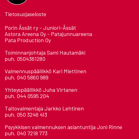
Tietosuojaseloste
Porin Ässät ry - Juniori-Ässät
Astora Areena Oy - Patajunnuareena
Pata Production Oy
Toiminnanjohtaja Sami Hautamäki
puh. 0504361280
Valmennuspäällikkö Kari Miettinen
puh. 040 5860 989
Yhteyspäällikkö Juha Virtanen
puh. 044 0595 204
Taitovalmentaja Jarkko Lehtinen
puh. 050 3246 413
Psyykkisen valmennuksen asiantuntija Joni Rinne
puh. 040 7218 773