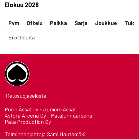
Elokuu
2026
Pvm
Ottelu
Paikka
Sarja
Joukkue
Tulos
Ei otteluita
Tietosuojaseloste
Porin Ässät ry - Juniori-Ässät
Astora Areena Oy - Patajunnuareena
Pata Production Oy
Toiminnanjohtaja Sami Hautamäki