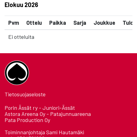
Elokuu
2026
Pvm
Ottelu
Paikka
Sarja
Joukkue
Tulos
Ei otteluita
Tietosuojaseloste
Porin Ässät ry - Juniori-Ässät
Astora Areena Oy - Patajunnuareena
Pata Production Oy
Toiminnanjohtaja Sami Hautamäki