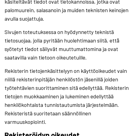
käsiteltävät tiedot ovat tietokannoissa, jotka ovat
palomuurein, salasanoin ja muiden teknisten keinojen
avulla suojattuja.
Sivujen toteutuksessa on hyödynnetty teknistä
tietosuojaa, jolla pyritään huolehtimaan siitä, että̈
syötetyt tiedot säilyvät muuttumattomina ja ovat
saatavilla vain tietoon oikeutetuille.
Rekisterin tietojenkäsittelyyn on käyttöoikeudet vain
niillä rekisterinpitäjän henkilöstön jäsenillä joiden
työtehtävien suorittaminen sitä edellyttää. Rekisterin
tietojen muokkaaminen ja lukeminen edellyttää
henkilökohtaista tunnistautumista järjestelmään.
Rekisteristä suoritetaan säännöllinen
varmuuskopiointi.
Rekisteröidyn oikeudet