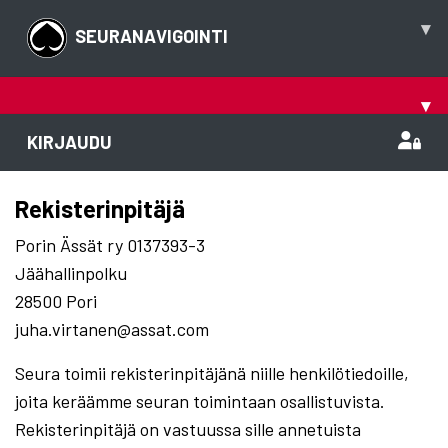
▾
SEURANAVIGOINTI
▾
KIRJAUDU
Rekisterinpitäjä
Porin Ässät ry 0137393-3
Jäähallinpolku
28500 Pori
juha.virtanen@assat.com
Seura toimii rekisterinpitäjänä niille henkilötiedoille,
joita keräämme seuran toimintaan osallistuvista.
Rekisterinpitäjä on vastuussa sille annetuista