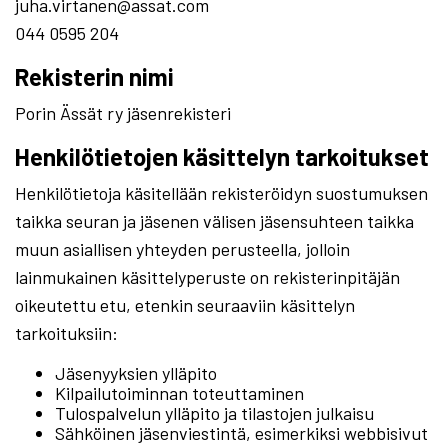
juha.virtanen@assat.com
044 0595 204
Rekisterin nimi
Porin Ässät ry jäsenrekisteri
Henkilötietojen käsittelyn tarkoitukset
Henkilötietoja käsitellään rekisteröidyn suostumuksen
taikka seuran ja jäsenen välisen jäsensuhteen taikka
muun asiallisen yhteyden perusteella, jolloin
lainmukainen käsittelyperuste on rekisterinpitäjän
oikeutettu etu, etenkin seuraaviin käsittelyn
tarkoituksiin:
Jäsenyyksien ylläpito
Kilpailutoiminnan toteuttaminen
Tulospalvelun ylläpito ja tilastojen julkaisu
Sähköinen jäsenviestintä, esimerkiksi webbisivut