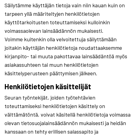
Säilytämme käyttäjän tietoja vain niin kauan kuin on
tarpeen yllä määriteltyjen henkilötietojen
käyttötarkoitusten toteuttamiseksi kulloinkin
voimassaolevan lainsäädännön mukaisesti.
Voimme kuitenkin olla velvoitettuja säilyttämään
joitakin käyttäjän henkilötietoja noudattaaksemme
kirjanpito- tai muuta pakottavaa lainsäädäntöä myös
asiakassuhteen tai muun henkilötietojen
käsittelyperusteen päättymisen jälkeen.
Henkilötietojen käsittelijät
Seuran työntekijät, joiden työtehtävien
toteuttamiseksi henkilötietojen käsittely on
välttämätöntä, voivat käsitellä henkilötietoja voimassa
olevan tietosuojalainsäädännön mukaisesti ja heidän
kanssaan on tehty erillisen salassapito ja