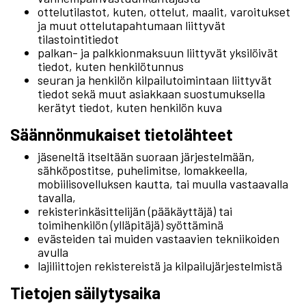
ottelutilastot, kuten, ottelut, maalit, varoitukset
ja muut ottelutapahtumaan liittyvät
tilastointitiedot
palkan- ja palkkionmaksuun liittyvät yksilöivät
tiedot, kuten henkilötunnus
seuran ja henkilön kilpailutoimintaan liittyvät
tiedot sekä muut asiakkaan suostumuksella
kerätyt tiedot, kuten henkilön kuva
Säännönmukaiset tietolähteet
jäseneltä itseltään suoraan järjestelmään,
sähköpostitse, puhelimitse, lomakkeella,
mobiilisovelluksen kautta, tai muulla vastaavalla
tavalla,
rekisterinkäsittelijän (pääkäyttäjä) tai
toimihenkilön (ylläpitäjä) syöttäminä
evästeiden tai muiden vastaavien tekniikoiden
avulla
lajiliittojen rekistereistä ja kilpailujärjestelmistä
Tietojen säilytysaika