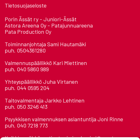
Tietosuojaseloste
Porin Ässät ry - Juniori-Ässät
Astora Areena Oy - Patajunnuareena
Pata Production Oy
Toiminnanjohtaja Sami Hautamäki
puh. 0504361280
Valmennuspäällikkö Kari Miettinen
puh. 040 5860 989
Yhteyspäällikkö Juha Virtanen
puh. 044 0595 204
Taitovalmentaja Jarkko Lehtinen
puh. 050 3246 413
Psyykkisen valmennuksen asiantuntija Joni Rinne
puh. 040 7218 773
Kaikkien sähköposti: etunimi.sukunimi@assat.com