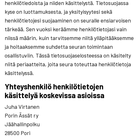
henkilötiedoista ja niiden käsittelystä. Tietosuojassa
kyse on luottamuksesta, ja yksityisyytesi sekä
henkilötietojesi suojaaminen on seuralle ensiarvoisen
tärkeää. Sen vuoksi keräämme henkilötietojasi vain
niissä määrin, kuin tarvitsemme niitä ylläpitääksemme
ja hoitaaksemme suhdetta seuran toimintaan
osallistuviin. Tässä tietosuojaselosteessa on käsitelty
niitä periaatteita, joita seura toteuttaa henkilötietoja
käsittelyssä.
Yhteyshenkilö henkilötietojen
käsittelyä koskevissa asioissa
Juha Virtanen
Porin Ässät ry
Jäähallinpolku
28500 Pori