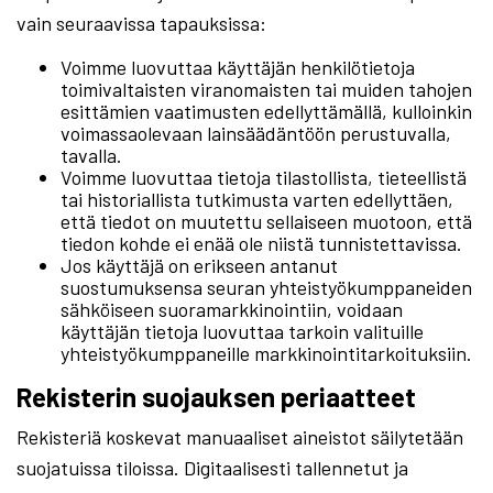
vain seuraavissa tapauksissa:
Voimme luovuttaa käyttäjän henkilötietoja
toimivaltaisten viranomaisten tai muiden tahojen
esittämien vaatimusten edellyttämällä, kulloinkin
voimassaolevaan lainsäädäntöön perustuvalla,
tavalla.
Voimme luovuttaa tietoja tilastollista, tieteellistä
tai historiallista tutkimusta varten edellyttäen,
että tiedot on muutettu sellaiseen muotoon, että
tiedon kohde ei enää ole niistä tunnistettavissa.
Jos käyttäjä on erikseen antanut
suostumuksensa seuran yhteistyökumppaneiden
sähköiseen suoramarkkinointiin, voidaan
käyttäjän tietoja luovuttaa tarkoin valituille
yhteistyökumppaneille markkinointitarkoituksiin.
Rekisterin suojauksen periaatteet
Rekisteriä koskevat manuaaliset aineistot säilytetään
suojatuissa tiloissa. Digitaalisesti tallennetut ja