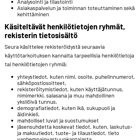
Analysointi ja tilastointi
Asiakaspalvelun ja toiminnan toteuttaminen sekä
kehittäminen
Käsiteltävät henkilötietojen ryhmät,
rekisterin tietosisältö
Seura käsittelee rekisteröidystä seuraavia
käyttötarkoituksen kannalta tarpeellisia henkilötietoja
tai henkilötietojen ryhmiä:
yhteystiedot, kuten nimi, osoite, puhelinnumerot,
sähköpostiosoitteet,
rekisteröitymistiedot, kuten käyttäjätunnus,
nimimerkki, salasana ja muu mahdollinen
yksilöivä tunnus,
demografiatiedot, kuten ikä, sukupuoli ja
äidinkieli,
mahdolliset luvat ja suostumukset
jäsensuhdetta koskevat tiedot, kuten, laskutus-
ja maksutiedot, tuote- ja tilaustiedot, tieto
vanhempainvastuunkantajasta