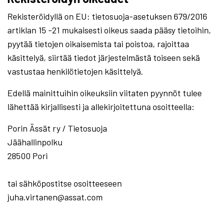
Rekisteröidyllä on EU: tietosuoja-asetuksen 679/2016
artiklan 15 -21 mukaisesti oikeus saada pääsy tietoihin,
pyytää tietojen oikaisemista tai poistoa, rajoittaa
käsittelyä, siirtää tiedot järjestelmästä toiseen sekä
vastustaa henkilötietojen käsittelyä.
Edellä mainittuihin oikeuksiin viitaten pyynnöt tulee
lähettää kirjallisesti ja allekirjoitettuna osoitteella:
Porin Ässät ry / Tietosuoja
Jäähallinpolku
28500 Pori
tai sähköpostitse osoitteeseen
juha.virtanen@assat.com