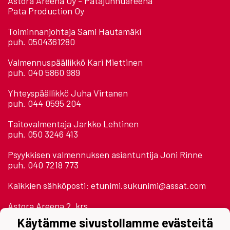
Astora Areena Oy - Patajunnuareena
Pata Production Oy
Toiminnanjohtaja Sami Hautamäki
puh. 0504361280
Valmennuspäällikkö Kari Miettinen
puh. 040 5860 989
Yhteyspäällikkö Juha Virtanen
puh. 044 0595 204
Taitovalmentaja Jarkko Lehtinen
puh. 050 3246 413
Psyykkisen valmennuksen asiantuntija Joni Rinne
puh. 040 7218 773
Kaikkien sähköposti: etunimi.sukunimi@assat.com
Astora Areena 2. krs.
Jäähallinpolku
Käytämme sivustollamme evästeitä
28500 Pori