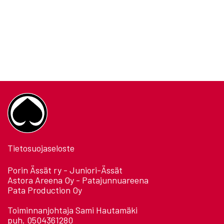
Tietosuojaseloste
Porin Ässät ry - Juniori-Ässät
Astora Areena Oy - Patajunnuareena
Pata Production Oy
Toiminnanjohtaja Sami Hautamäki
puh. 0504361280