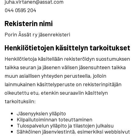
juha.virtanen@assat.com
044 0595 204
Rekisterin nimi
Porin Ässät ry jäsenrekisteri
Henkilötietojen käsittelyn tarkoitukset
Henkilötietoja käsitellään rekisteröidyn suostumuksen
taikka seuran ja jäsenen välisen jäsensuhteen taikka
muun asiallisen yhteyden perusteella, jolloin
lainmukainen käsittelyperuste on rekisterinpitäjän
oikeutettu etu, etenkin seuraaviin käsittelyn
tarkoituksiin:
Jäsenyyksien ylläpito
Kilpailutoiminnan toteuttaminen
Tulospalvelun ylläpito ja tilastojen julkaisu
Sähköinen jäsenviestintä, esimerkiksi webbisivut