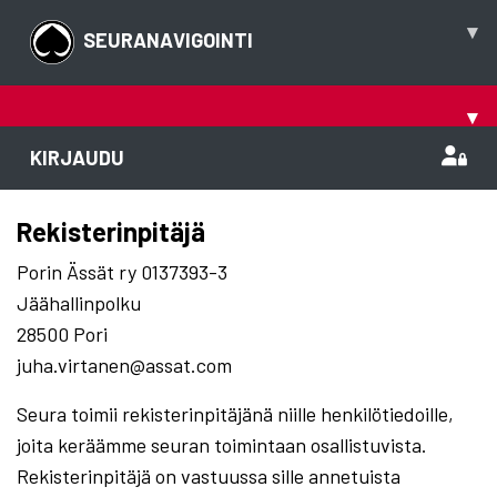
▾
SEURANAVIGOINTI
▾
KIRJAUDU
Rekisterinpitäjä
Porin Ässät ry 0137393-3
Jäähallinpolku
28500 Pori
juha.virtanen@assat.com
Seura toimii rekisterinpitäjänä niille henkilötiedoille,
joita keräämme seuran toimintaan osallistuvista.
Rekisterinpitäjä on vastuussa sille annetuista