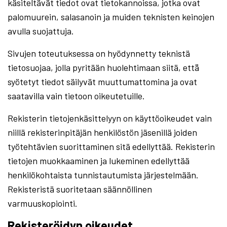
käsiteltävät tiedot ovat tietokannoissa, jotka ovat
palomuurein, salasanoin ja muiden teknisten keinojen
avulla suojattuja.
Sivujen toteutuksessa on hyödynnetty teknistä
tietosuojaa, jolla pyritään huolehtimaan siitä, että̈
syötetyt tiedot säilyvät muuttumattomina ja ovat
saatavilla vain tietoon oikeutetuille.
Rekisterin tietojenkäsittelyyn on käyttöoikeudet vain
niillä rekisterinpitäjän henkilöstön jäsenillä joiden
työtehtävien suorittaminen sitä edellyttää. Rekisterin
tietojen muokkaaminen ja lukeminen edellyttää
henkilökohtaista tunnistautumista järjestelmään.
Rekisteristä suoritetaan säännöllinen
varmuuskopiointi.
Rekisteröidyn oikeudet