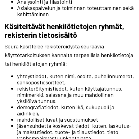
Analysointi ja tilastointi
Asiakaspalvelun ja toiminnan toteuttaminen sekä
kehittäminen
Käsiteltävät henkilötietojen ryhmät,
rekisterin tietosisältö
Seura käsittelee rekisteröidystä seuraavia
käyttötarkoituksen kannalta tarpeellisia henkilötietoja
tai henkilötietojen ryhmiä:
yhteystiedot, kuten nimi, osoite, puhelinnumerot,
sähköpostiosoitteet,
rekisteröitymistiedot, kuten käyttäjätunnus,
nimimerkki, salasana ja muu mahdollinen
yksilöivä tunnus,
demografiatiedot, kuten ikä, sukupuoli ja
äidinkieli,
mahdolliset luvat ja suostumukset
jäsensuhdetta koskevat tiedot, kuten, laskutus-
ja maksutiedot, tuote- ja tilaustiedot, tieto
vanhempainvastuunkantajasta