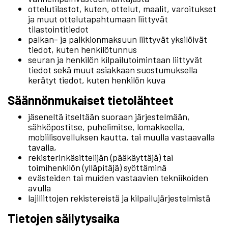
ottelutilastot, kuten, ottelut, maalit, varoitukset
ja muut ottelutapahtumaan liittyvät
tilastointitiedot
palkan- ja palkkionmaksuun liittyvät yksilöivät
tiedot, kuten henkilötunnus
seuran ja henkilön kilpailutoimintaan liittyvät
tiedot sekä muut asiakkaan suostumuksella
kerätyt tiedot, kuten henkilön kuva
Säännönmukaiset tietolähteet
jäseneltä itseltään suoraan järjestelmään,
sähköpostitse, puhelimitse, lomakkeella,
mobiilisovelluksen kautta, tai muulla vastaavalla
tavalla,
rekisterinkäsittelijän (pääkäyttäjä) tai
toimihenkilön (ylläpitäjä) syöttäminä
evästeiden tai muiden vastaavien tekniikoiden
avulla
lajiliittojen rekistereistä ja kilpailujärjestelmistä
Tietojen säilytysaika