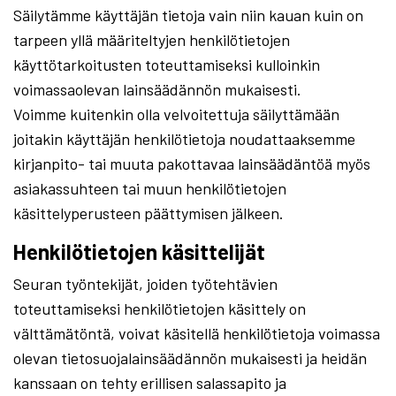
Säilytämme käyttäjän tietoja vain niin kauan kuin on
tarpeen yllä määriteltyjen henkilötietojen
käyttötarkoitusten toteuttamiseksi kulloinkin
voimassaolevan lainsäädännön mukaisesti.
Voimme kuitenkin olla velvoitettuja säilyttämään
joitakin käyttäjän henkilötietoja noudattaaksemme
kirjanpito- tai muuta pakottavaa lainsäädäntöä myös
asiakassuhteen tai muun henkilötietojen
käsittelyperusteen päättymisen jälkeen.
Henkilötietojen käsittelijät
Seuran työntekijät, joiden työtehtävien
toteuttamiseksi henkilötietojen käsittely on
välttämätöntä, voivat käsitellä henkilötietoja voimassa
olevan tietosuojalainsäädännön mukaisesti ja heidän
kanssaan on tehty erillisen salassapito ja