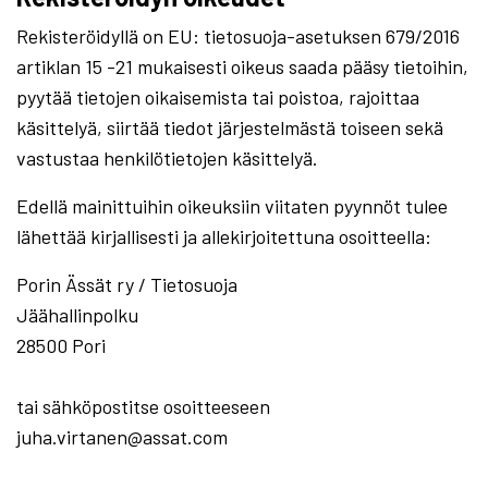
Rekisteröidyllä on EU: tietosuoja-asetuksen 679/2016
artiklan 15 -21 mukaisesti oikeus saada pääsy tietoihin,
pyytää tietojen oikaisemista tai poistoa, rajoittaa
käsittelyä, siirtää tiedot järjestelmästä toiseen sekä
vastustaa henkilötietojen käsittelyä.
Edellä mainittuihin oikeuksiin viitaten pyynnöt tulee
lähettää kirjallisesti ja allekirjoitettuna osoitteella:
Porin Ässät ry / Tietosuoja
Jäähallinpolku
28500 Pori
tai sähköpostitse osoitteeseen
juha.virtanen@assat.com