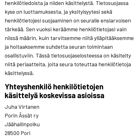
henkilötiedoista ja niiden käsittelystä. Tietosuojassa
kyse on luottamuksesta, ja yksityisyytesi sekä
henkilötietojesi suojaaminen on seuralle ensiarvoisen
tärkeää. Sen vuoksi keräämme henkilötietojasi vain
niissä määrin, kuin tarvitsemme niitä ylläpitääksemme
ja hoitaaksemme suhdetta seuran toimintaan
osallistuviin. Tässä tietosuojaselosteessa on käsitelty
niitä periaatteita, joita seura toteuttaa henkilötietoja
käsittelyssä.
Yhteyshenkilö henkilötietojen
käsittelyä koskevissa asioissa
Juha Virtanen
Porin Ässät ry
Jäähallinpolku
28500 Pori