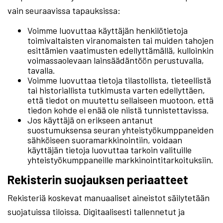
vain seuraavissa tapauksissa:
Voimme luovuttaa käyttäjän henkilötietoja
toimivaltaisten viranomaisten tai muiden tahojen
esittämien vaatimusten edellyttämällä, kulloinkin
voimassaolevaan lainsäädäntöön perustuvalla,
tavalla.
Voimme luovuttaa tietoja tilastollista, tieteellistä
tai historiallista tutkimusta varten edellyttäen,
että tiedot on muutettu sellaiseen muotoon, että
tiedon kohde ei enää ole niistä tunnistettavissa.
Jos käyttäjä on erikseen antanut
suostumuksensa seuran yhteistyökumppaneiden
sähköiseen suoramarkkinointiin, voidaan
käyttäjän tietoja luovuttaa tarkoin valituille
yhteistyökumppaneille markkinointitarkoituksiin.
Rekisterin suojauksen periaatteet
Rekisteriä koskevat manuaaliset aineistot säilytetään
suojatuissa tiloissa. Digitaalisesti tallennetut ja