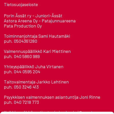
Tietosuojaseloste
Porin Ässät ry - Juniori-Ässät
Astora Areena Oy - Patajunnuareena
Pata Production Oy
Toiminnanjohtaja Sami Hautamäki
puh. 0504361280
Valmennuspäällikkö Kari Miettinen
puh. 040 5860 989
Yhteyspäällikkö Juha Virtanen
puh. 044 0595 204
Taitovalmentaja Jarkko Lehtinen
puh. 050 3246 413
Psyykkisen valmennuksen asiantuntija Joni Rinne
puh. 040 7218 773
Kaikkien sähköposti: etunimi.sukunimi@assat.com