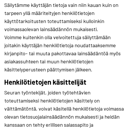
Säilytämme käyttäjän tietoja vain niin kauan kuin on
tarpeen yllä määriteltyjen henkilötietojen
käyttötarkoitusten toteuttamiseksi kulloinkin
voimassaolevan lainsäädännön mukaisesti.
Voimme kuitenkin olla velvoitettuja säilyttämään
joitakin käyttäjän henkilötietoja noudattaaksemme
kirjanpito- tai muuta pakottavaa lainsäädäntöä myös
asiakassuhteen tai muun henkilötietojen
käsittelyperusteen päättymisen jälkeen.
Henkilötietojen käsittelijät
Seuran työntekijät, joiden työtehtävien
toteuttamiseksi henkilötietojen käsittely on
välttämätöntä, voivat käsitellä henkilötietoja voimassa
olevan tietosuojalainsäädännön mukaisesti ja heidän
kanssaan on tehty erillisen salassapito ja