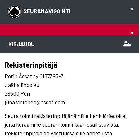
▾
SEURANAVIGOINTI
▾
KIRJAUDU
Rekisterinpitäjä
Porin Ässät ry 0137393-3
Jäähallinpolku
28500 Pori
juha.virtanen@assat.com
Seura toimii rekisterinpitäjänä niille henkilötiedoille,
joita keräämme seuran toimintaan osallistuvista.
Rekisterinpitäjä on vastuussa sille annetuista