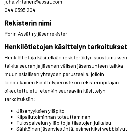
juha.virtanen@assat.com
044 0595 204
Rekisterin nimi
Porin Ässät ry jäsenrekisteri
Henkilötietojen käsittelyn tarkoitukset
Henkilötietoja käsitellään rekisteröidyn suostumuksen
taikka seuran ja jäsenen välisen jäsensuhteen taikka
muun asiallisen yhteyden perusteella, jolloin
lainmukainen käsittelyperuste on rekisterinpitäjän
oikeutettu etu, etenkin seuraaviin käsittelyn
tarkoituksiin:
Jäsenyyksien ylläpito
Kilpailutoiminnan toteuttaminen
Tulospalvelun ylläpito ja tilastojen julkaisu
Sähköinen jäsenviestintä, esimerkiksi webbisivut