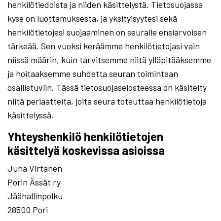
henkilötiedoista ja niiden käsittelystä. Tietosuojassa
kyse on luottamuksesta, ja yksityisyytesi sekä
henkilötietojesi suojaaminen on seuralle ensiarvoisen
tärkeää. Sen vuoksi keräämme henkilötietojasi vain
niissä määrin, kuin tarvitsemme niitä ylläpitääksemme
ja hoitaaksemme suhdetta seuran toimintaan
osallistuviin. Tässä tietosuojaselosteessa on käsitelty
niitä periaatteita, joita seura toteuttaa henkilötietoja
käsittelyssä.
Yhteyshenkilö henkilötietojen
käsittelyä koskevissa asioissa
Juha Virtanen
Porin Ässät ry
Jäähallinpolku
28500 Pori