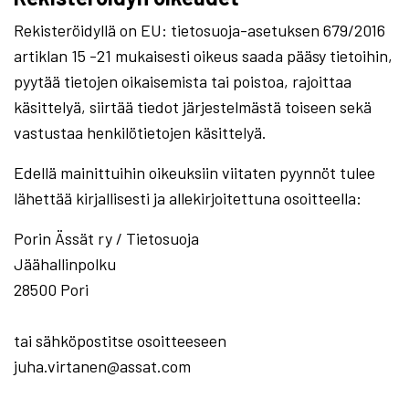
Rekisteröidyllä on EU: tietosuoja-asetuksen 679/2016
artiklan 15 -21 mukaisesti oikeus saada pääsy tietoihin,
pyytää tietojen oikaisemista tai poistoa, rajoittaa
käsittelyä, siirtää tiedot järjestelmästä toiseen sekä
vastustaa henkilötietojen käsittelyä.
Edellä mainittuihin oikeuksiin viitaten pyynnöt tulee
lähettää kirjallisesti ja allekirjoitettuna osoitteella:
Porin Ässät ry / Tietosuoja
Jäähallinpolku
28500 Pori
tai sähköpostitse osoitteeseen
juha.virtanen@assat.com