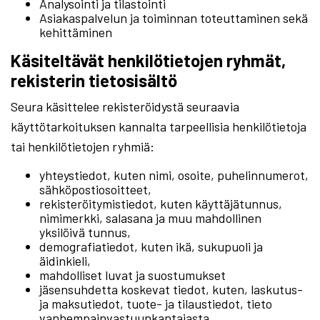
Analysointi ja tilastointi
Asiakaspalvelun ja toiminnan toteuttaminen sekä
kehittäminen
Käsiteltävät henkilötietojen ryhmät,
rekisterin tietosisältö
Seura käsittelee rekisteröidystä seuraavia
käyttötarkoituksen kannalta tarpeellisia henkilötietoja
tai henkilötietojen ryhmiä:
yhteystiedot, kuten nimi, osoite, puhelinnumerot,
sähköpostiosoitteet,
rekisteröitymistiedot, kuten käyttäjätunnus,
nimimerkki, salasana ja muu mahdollinen
yksilöivä tunnus,
demografiatiedot, kuten ikä, sukupuoli ja
äidinkieli,
mahdolliset luvat ja suostumukset
jäsensuhdetta koskevat tiedot, kuten, laskutus-
ja maksutiedot, tuote- ja tilaustiedot, tieto
vanhempainvastuunkantajasta