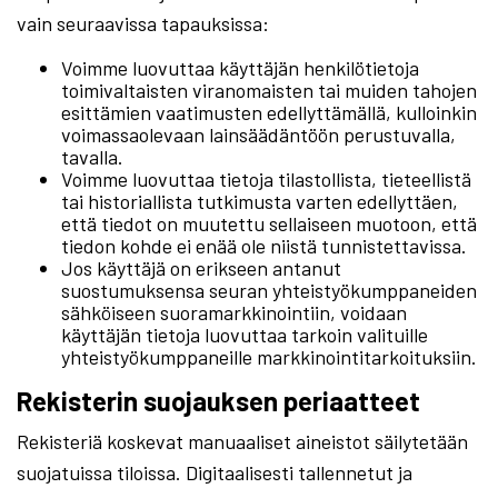
vain seuraavissa tapauksissa:
Voimme luovuttaa käyttäjän henkilötietoja
toimivaltaisten viranomaisten tai muiden tahojen
esittämien vaatimusten edellyttämällä, kulloinkin
voimassaolevaan lainsäädäntöön perustuvalla,
tavalla.
Voimme luovuttaa tietoja tilastollista, tieteellistä
tai historiallista tutkimusta varten edellyttäen,
että tiedot on muutettu sellaiseen muotoon, että
tiedon kohde ei enää ole niistä tunnistettavissa.
Jos käyttäjä on erikseen antanut
suostumuksensa seuran yhteistyökumppaneiden
sähköiseen suoramarkkinointiin, voidaan
käyttäjän tietoja luovuttaa tarkoin valituille
yhteistyökumppaneille markkinointitarkoituksiin.
Rekisterin suojauksen periaatteet
Rekisteriä koskevat manuaaliset aineistot säilytetään
suojatuissa tiloissa. Digitaalisesti tallennetut ja