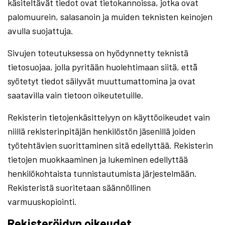
käsiteltävät tiedot ovat tietokannoissa, jotka ovat
palomuurein, salasanoin ja muiden teknisten keinojen
avulla suojattuja.
Sivujen toteutuksessa on hyödynnetty teknistä
tietosuojaa, jolla pyritään huolehtimaan siitä, että̈
syötetyt tiedot säilyvät muuttumattomina ja ovat
saatavilla vain tietoon oikeutetuille.
Rekisterin tietojenkäsittelyyn on käyttöoikeudet vain
niillä rekisterinpitäjän henkilöstön jäsenillä joiden
työtehtävien suorittaminen sitä edellyttää. Rekisterin
tietojen muokkaaminen ja lukeminen edellyttää
henkilökohtaista tunnistautumista järjestelmään.
Rekisteristä suoritetaan säännöllinen
varmuuskopiointi.
Rekisteröidyn oikeudet