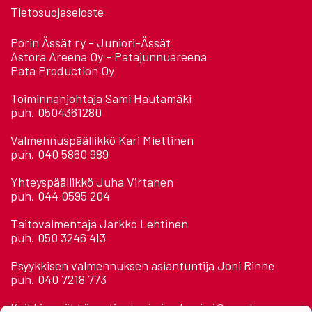
Tietosuojaseloste
Porin Ässät ry - Juniori-Ässät
Astora Areena Oy - Patajunnuareena
Pata Production Oy
Toiminnanjohtaja Sami Hautamäki
puh. 0504361280
Valmennuspäällikkö Kari Miettinen
puh. 040 5860 989
Yhteyspäällikkö Juha Virtanen
puh. 044 0595 204
Taitovalmentaja Jarkko Lehtinen
puh. 050 3246 413
Psyykkisen valmennuksen asiantuntija Joni Rinne
puh. 040 7218 773
Kaikkien sähköposti: etunimi.sukunimi@assat.com