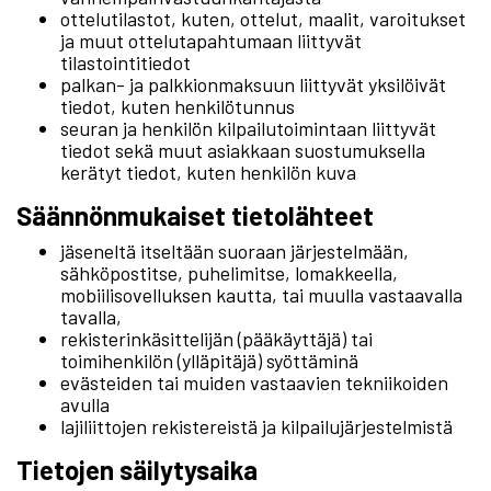
ottelutilastot, kuten, ottelut, maalit, varoitukset
ja muut ottelutapahtumaan liittyvät
tilastointitiedot
palkan- ja palkkionmaksuun liittyvät yksilöivät
tiedot, kuten henkilötunnus
seuran ja henkilön kilpailutoimintaan liittyvät
tiedot sekä muut asiakkaan suostumuksella
kerätyt tiedot, kuten henkilön kuva
Säännönmukaiset tietolähteet
jäseneltä itseltään suoraan järjestelmään,
sähköpostitse, puhelimitse, lomakkeella,
mobiilisovelluksen kautta, tai muulla vastaavalla
tavalla,
rekisterinkäsittelijän (pääkäyttäjä) tai
toimihenkilön (ylläpitäjä) syöttäminä
evästeiden tai muiden vastaavien tekniikoiden
avulla
lajiliittojen rekistereistä ja kilpailujärjestelmistä
Tietojen säilytysaika