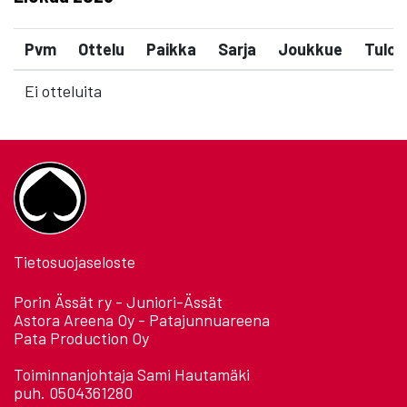
Pvm
Ottelu
Paikka
Sarja
Joukkue
Tulos
Ei otteluita
Tietosuojaseloste
Porin Ässät ry - Juniori-Ässät
Astora Areena Oy - Patajunnuareena
Pata Production Oy
Toiminnanjohtaja Sami Hautamäki
puh. 0504361280