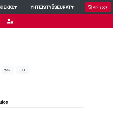
KIEKKO
▾
YHTEISTYÖSEURAT
▾
Arkisto
▾
MAR
JOU
ulos