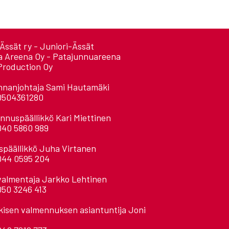
Ässät ry - Juniori-Ässät
a Areena Oy - Patajunnuareena
Production Oy
nnanjohtaja Sami Hautamäki
0504361280
nnuspäällikkö Kari Miettinen
040 5860 989
späällikkö Juha Virtanen
044 0595 204
valmentaja Jarkko Lehtinen
050 3246 413
kisen valmennuksen asiantuntija Joni