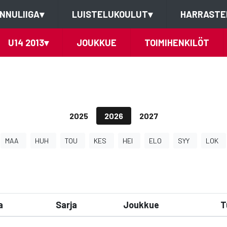
NNULIIGA
▾
LUISTELUKOULUT
▾
HARRASTE
U14 2013
▾
JOUKKUE
TOIMIHENKILÖT
2025
2026
2027
MAA
HUH
TOU
KES
HEI
ELO
SYY
LOK
a
Sarja
Joukkue
T