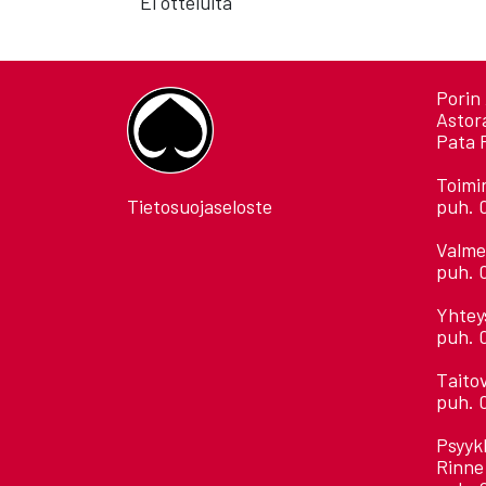
Ei otteluita
Porin 
Astor
Pata 
Toimi
Tietosuojaseloste
puh. 
Valme
puh. 
Yhtey
puh. 
Taito
puh. 
Psyyk
Rinne