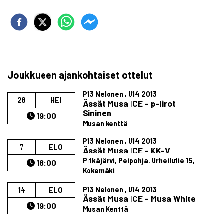
Joukkueen ajankohtaiset ottelut
P13 Nelonen , U14 2013
28
HEI
Ässät Musa ICE - p-Iirot
Sininen
19:00
Musan kenttä
P13 Nelonen , U14 2013
7
ELO
Ässät Musa ICE - KK-V
Pitkäjärvi, Peipohja. ​Urheilutie 15,
18:00
Kokemäki
P13 Nelonen , U14 2013
14
ELO
Ässät Musa ICE - Musa White
19:00
Musan Kenttä