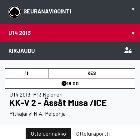
▾
SEURANAVIGOINTI
U14 2013
▾
KIRJAUDU
11
KES
18.00
U14 2013
,
P13 Nelonen
KK-V 2 - Ässät Musa /ICE
Pitkäjärvi N A, Peipohja
Otteluennakko
Otteluraportti