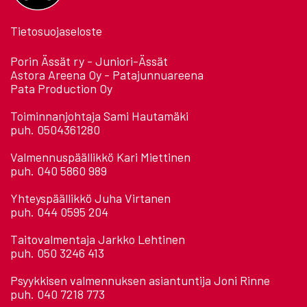
Tietosuojaseloste
Porin Ässät ry - Juniori-Ässät
Astora Areena Oy - Patajunnuareena
Pata Production Oy
Toiminnanjohtaja Sami Hautamäki
puh. 0504361280
Valmennuspäällikkö Kari Miettinen
puh. 040 5860 989
Yhteyspäällikkö Juha Virtanen
puh. 044 0595 204
Taitovalmentaja Jarkko Lehtinen
puh. 050 3246 413
Psyykkisen valmennuksen asiantuntija Joni Rinne
puh. 040 7218 773