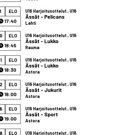
U16 Harjoitusottelut , U16
1
ELO
Ässät - Pelicans
17:40
Lahti
U16 Harjoitusottelut , U16
0
ELO
Ässät - Lukko
18:45
Rauma
U16 Harjoitusottelut , U16
1
ELO
Ässät - Lukko
18:30
Astora
U16 Harjoitusottelut , U16
2
ELO
Ässät - Jukurit
16:00
Astora
U16 Harjoitusottelut , U16
6
ELO
Ässät - Sport
19:00
Astora
U16 Harjoitusottelut , U16
8
ELO