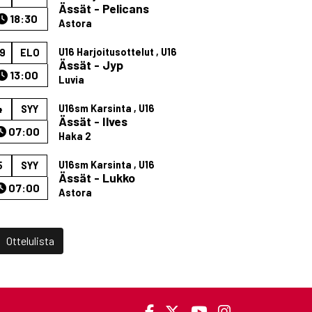
Ässät - Pelicans
18:30
Astora
U16 Harjoitusottelut , U16
9
ELO
Ässät - Jyp
13:00
Luvia
U16sm Karsinta , U16
4
SYY
Ässät - Ilves
07:00
Haka 2
U16sm Karsinta , U16
5
SYY
Ässät - Lukko
07:00
Astora
Ottelulista