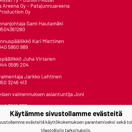
a Areena Oy - Patajunnuareena
Production Oy
nnanjohtaja Sami Hautamäki
0504361280
nnuspäällikkö Kari Miettinen
040 5860 989
späällikkö Juha Virtanen
044 0595 204
valmentaja Jarkko Lehtinen
050 3246 413
kisen valmennuksen asiantuntija Joni
040 7218 773
Käytämme sivustollamme evästeitä
ien sähköposti:
ustollamme evästeitä käyttökokemuksen parantamiseksi sekä toimi
mi.sukunimi@assat.com
tilastollisiin tarkoituksiin.