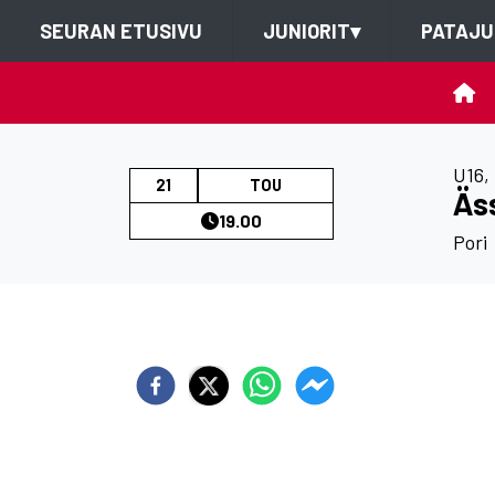
SEURAN ETUSIVU
JUNIORIT
▾
PATAJU
U16
,
21
TOU
Äs
19.00
Pori