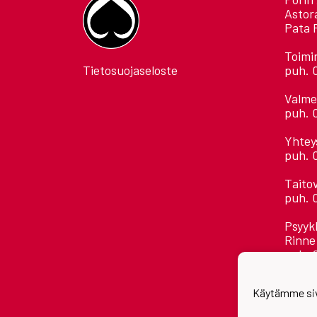
Astor
Pata 
Toimi
Tietosuojaseloste
puh. 
Valme
puh. 
Yhtey
puh. 
Taito
puh. 
Psyyk
Rinne
puh. 
Kaikk
Käytämme siv
etuni