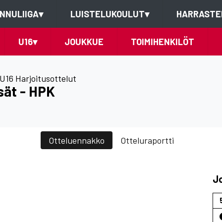
NNULIIGA
▾
LUISTELUKOULUT
▾
HARRASTE
U16
▾
JOUKKUE
TOIMIHENKILÖT
U16 Harjoitusottelut
sät - HPK
Otteluennakko
Otteluraportti
J