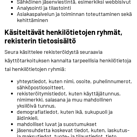
Sähköinen jäsenviestintä, esimerkiksi webbisivut
Analysointi ja tilastointi
Asiakaspalvelun ja toiminnan toteuttaminen sekä
kehittäminen
Käsiteltävät henkilötietojen ryhmät,
rekisterin tietosisältö
Seura käsittelee rekisteröidystä seuraavia
käyttötarkoituksen kannalta tarpeellisia henkilötietoja
tai henkilötietojen ryhmiä:
yhteystiedot, kuten nimi, osoite, puhelinnumerot,
sähköpostiosoitteet,
rekisteröitymistiedot, kuten käyttäjätunnus,
nimimerkki, salasana ja muu mahdollinen
yksilöivä tunnus,
demografiatiedot, kuten ikä, sukupuoli ja
äidinkieli,
mahdolliset luvat ja suostumukset
jäsensuhdetta koskevat tiedot, kuten, laskutus-
ja maksutiedot, tuote- ja tilaustiedot, tieto