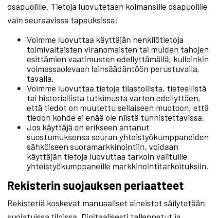
osapuolille. Tietoja luovutetaan kolmansille osapuolille
vain seuraavissa tapauksissa:
Voimme luovuttaa käyttäjän henkilötietoja
toimivaltaisten viranomaisten tai muiden tahojen
esittämien vaatimusten edellyttämällä, kulloinkin
voimassaolevaan lainsäädäntöön perustuvalla,
tavalla.
Voimme luovuttaa tietoja tilastollista, tieteellistä
tai historiallista tutkimusta varten edellyttäen,
että tiedot on muutettu sellaiseen muotoon, että
tiedon kohde ei enää ole niistä tunnistettavissa.
Jos käyttäjä on erikseen antanut
suostumuksensa seuran yhteistyökumppaneiden
sähköiseen suoramarkkinointiin, voidaan
käyttäjän tietoja luovuttaa tarkoin valituille
yhteistyökumppaneille markkinointitarkoituksiin.
Rekisterin suojauksen periaatteet
Rekisteriä koskevat manuaaliset aineistot säilytetään
suojatuissa tiloissa. Digitaalisesti tallennetut ja