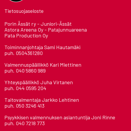
Tietosuojaseloste
Porin Ässät ry - Juniori-Ässät
Astora Areena Oy - Patajunnuareena
Pata Production Oy
Toiminnanjohtaja Sami Hautamäki
puh. 0504361280
Valmennuspäällikkö Kari Miettinen
puh. 040 5860 989
Yhteyspäällikkö Juha Virtanen
puh. 044 0595 204
Taitovalmentaja Jarkko Lehtinen
puh. 050 3246 413
Psyykkisen valmennuksen asiantuntija Joni Rinne
puh. 040 7218 773