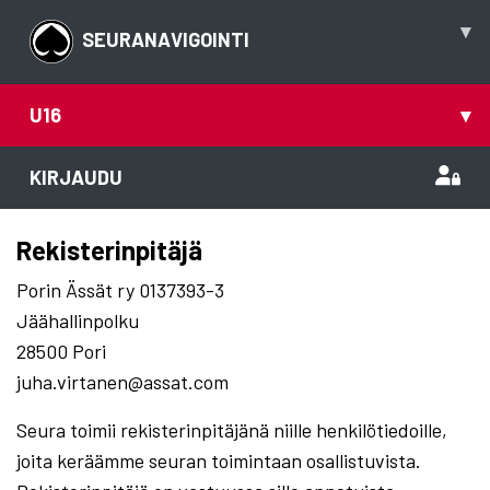
▾
SEURANAVIGOINTI
U16
▾
KIRJAUDU
Rekisterinpitäjä
Porin Ässät ry 0137393-3
Jäähallinpolku
28500 Pori
juha.virtanen@assat.com
Seura toimii rekisterinpitäjänä niille henkilötiedoille,
joita keräämme seuran toimintaan osallistuvista.