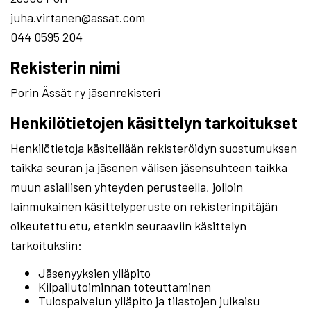
juha.virtanen@assat.com
044 0595 204
Rekisterin nimi
Porin Ässät ry jäsenrekisteri
Henkilötietojen käsittelyn tarkoitukset
Henkilötietoja käsitellään rekisteröidyn suostumuksen
taikka seuran ja jäsenen välisen jäsensuhteen taikka
muun asiallisen yhteyden perusteella, jolloin
lainmukainen käsittelyperuste on rekisterinpitäjän
oikeutettu etu, etenkin seuraaviin käsittelyn
tarkoituksiin:
Jäsenyyksien ylläpito
Kilpailutoiminnan toteuttaminen
Tulospalvelun ylläpito ja tilastojen julkaisu