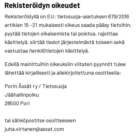
Rekisteröidyn oikeudet
Rekisteröidyllä on EU: tietosuoja-asetuksen 679/2016
artiklan 15 -21 mukaisesti oikeus saada pääsy tietoihin,
pyytää tietojen oikaisemista tai poistoa, rajoittaa
käsittelyä, siirtää tiedot järjestelmästä toiseen sekä
vastustaa henkilötietojen käsittelyä.
Edellä mainittuihin oikeuksiin viitaten pyynnöt tulee
lähettää kirjallisesti ja allekirjoitettuna osoitteella:
Porin Ässät ry / Tietosuoja
Jäähallinpolku
28500 Pori
tai sähköpostitse osoitteeseen
juha.virtanen@assat.com