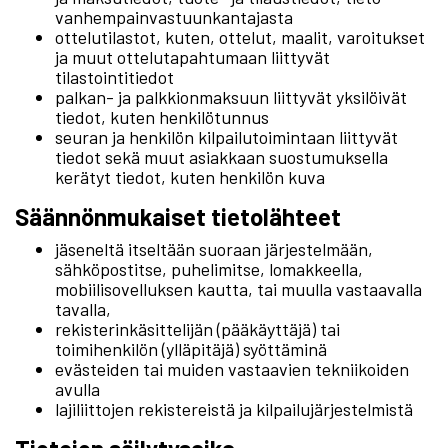
vanhempainvastuunkantajasta
ottelutilastot, kuten, ottelut, maalit, varoitukset
ja muut ottelutapahtumaan liittyvät
tilastointitiedot
palkan- ja palkkionmaksuun liittyvät yksilöivät
tiedot, kuten henkilötunnus
seuran ja henkilön kilpailutoimintaan liittyvät
tiedot sekä muut asiakkaan suostumuksella
kerätyt tiedot, kuten henkilön kuva
Säännönmukaiset tietolähteet
jäseneltä itseltään suoraan järjestelmään,
sähköpostitse, puhelimitse, lomakkeella,
mobiilisovelluksen kautta, tai muulla vastaavalla
tavalla,
rekisterinkäsittelijän (pääkäyttäjä) tai
toimihenkilön (ylläpitäjä) syöttäminä
evästeiden tai muiden vastaavien tekniikoiden
avulla
lajiliittojen rekistereistä ja kilpailujärjestelmistä