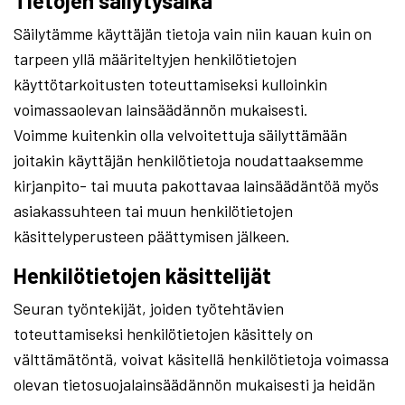
Tietojen säilytysaika
Säilytämme käyttäjän tietoja vain niin kauan kuin on
tarpeen yllä määriteltyjen henkilötietojen
käyttötarkoitusten toteuttamiseksi kulloinkin
voimassaolevan lainsäädännön mukaisesti.
Voimme kuitenkin olla velvoitettuja säilyttämään
joitakin käyttäjän henkilötietoja noudattaaksemme
kirjanpito- tai muuta pakottavaa lainsäädäntöä myös
asiakassuhteen tai muun henkilötietojen
käsittelyperusteen päättymisen jälkeen.
Henkilötietojen käsittelijät
Seuran työntekijät, joiden työtehtävien
toteuttamiseksi henkilötietojen käsittely on
välttämätöntä, voivat käsitellä henkilötietoja voimassa
olevan tietosuojalainsäädännön mukaisesti ja heidän