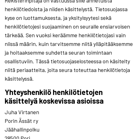
Rekisterinpitäjä on vastuussa sille annetuista
henkilötiedoista ja niiden käsittelystä. Tietosuojassa
kyse on luottamuksesta, ja yksityisyytesi sekä
henkilötietojesi suojaaminen on seuralle ensiarvoisen
tärkeää. Sen vuoksi keräämme henkilötietojasi vain
niissä määrin, kuin tarvitsemme niitä ylläpitääksemme
ja hoitaaksemme suhdetta seuran toimintaan
osallistuviin. Tässä tietosuojaselosteessa on käsitelty
niitä periaatteita, joita seura toteuttaa henkilötietoja
käsittelyssä.
Yhteyshenkilö henkilötietojen
käsittelyä koskevissa asioissa
Juha Virtanen
Porin Ässät ry
Jäähallinpolku
28500 Pori