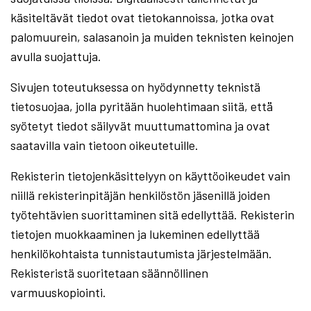
käsiteltävät tiedot ovat tietokannoissa, jotka ovat
palomuurein, salasanoin ja muiden teknisten keinojen
avulla suojattuja.
Sivujen toteutuksessa on hyödynnetty teknistä
tietosuojaa, jolla pyritään huolehtimaan siitä, että̈
syötetyt tiedot säilyvät muuttumattomina ja ovat
saatavilla vain tietoon oikeutetuille.
Rekisterin tietojenkäsittelyyn on käyttöoikeudet vain
niillä rekisterinpitäjän henkilöstön jäsenillä joiden
työtehtävien suorittaminen sitä edellyttää. Rekisterin
tietojen muokkaaminen ja lukeminen edellyttää
henkilökohtaista tunnistautumista järjestelmään.
Rekisteristä suoritetaan säännöllinen
varmuuskopiointi.