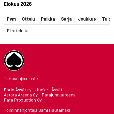
Elokuu
2026
Pvm
Ottelu
Paikka
Sarja
Joukkue
Tulos
Ei otteluita
Tietosuojaseloste
Porin Ässät ry - Juniori-Ässät
Astora Areena Oy - Patajunnuareena
Pata Production Oy
Toiminnanjohtaja Sami Hautamäki