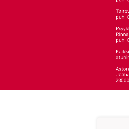
Taito
puh. 
Psyyk
Rinne
puh. 
Kaikk
etuni
Astora
Jääha
28500