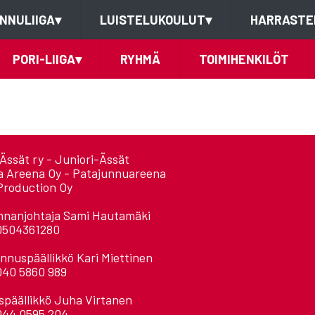
NNULIIGA
▾
LUISTELUKOULUT
▾
HARRASTE
PORI-LIIGA
▾
RYHMÄ
TOIMIHENKILÖT
Ässät ry - Juniori-Ässät
a Areena Oy - Patajunnuareena
Production Oy
nnanjohtaja Sami Hautamäki
0504361280
nnuspäällikkö Kari Miettinen
040 5860 989
späällikkö Juha Virtanen
044 0595 204