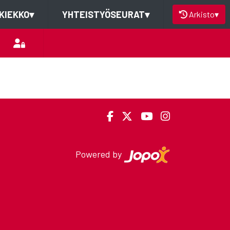
KIEKKO
▾
YHTEISTYÖSEURAT
▾
Arkisto
▾
Powered by