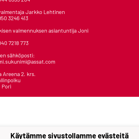
valmentaja Jarkko Lehtinen
050 3246 413
kisen valmennuksen asiantuntija Joni
040 7218 773
ien sähköposti:
mi.sukunimi@assat.com
 Areena 2. krs.
llinpolku
 Pori
Käytämme sivustollamme evästeitä