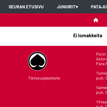
SEURAN ETUSIVU
JUNIORIT
▾
PATAJU
Ei lomakkeita
Porin 
Astor
Pata 
Toimi
Tietosuojaseloste
puh. 
Valme
puh. 
Yhtey
puh. 