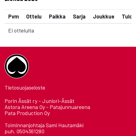
Pvm
Ottelu
Paikka
Sarja
Joukkue
Tulos
Ei otteluita
Tietosuojaseloste
Porin Ässät ry - Juniori-Ässät
Astora Areena Oy - Patajunnuareena
Pata Production Oy
Toiminnanjohtaja Sami Hautamäki
puh. 0504361280