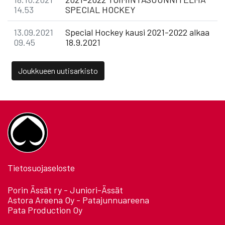
14.53
SPECIAL HOCKEY
13.09.2021
Special Hockey kausi 2021-2022 alkaa
09.45
18.9.2021
Joukkueen uutisarkisto
Tietosuojaseloste
Porin Ässät ry - Juniori-Ässät
Astora Areena Oy - Patajunnuareena
Pata Production Oy