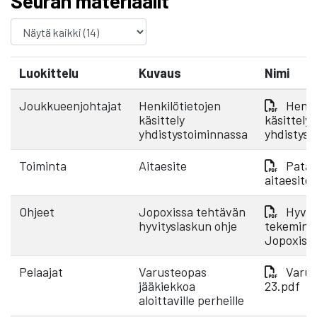
Seuran materiaalit
Luokittelu
Kuvaus
Nimi
Joukkueenjohtajat
Henkilötietojen
Henki
käsittely
käsittely
yhdistystoiminnassa
yhdistyst
Toiminta
Aitaesite
Pata 
aitaesite
Ohjeet
Jopoxissa tehtävän
Hyvit
hyvityslaskun ohje
tekemine
Jopoxiss
Pelaajat
Varusteopas
Varus
jääkiekkoa
23.pdf
aloittaville perheille