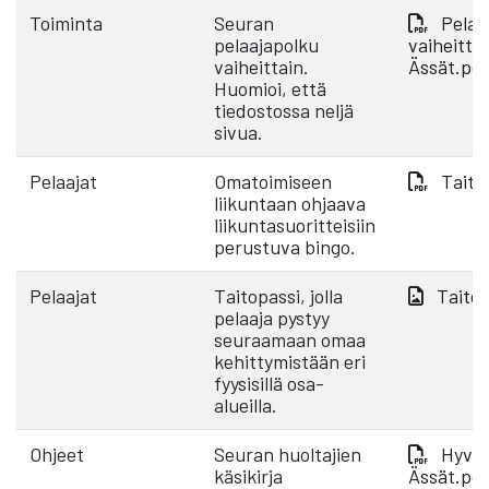
Toiminta
Seuran
Pelaa
pelaajapolku
vaiheittai
vaiheittain.
Ässät.pd
Huomioi, että
tiedostossa neljä
sivua.
Pelaajat
Omatoimiseen
Taito
liikuntaan ohjaava
liikuntasuoritteisiin
perustuva bingo.
Pelaajat
Taitopassi, jolla
Taitop
pelaaja pystyy
seuraamaan omaa
kehittymistään eri
fyysisillä osa-
alueilla.
Ohjeet
Seuran huoltajien
Hyvä 
käsikirja
Ässät.pd