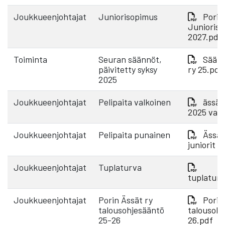
Joukkueenjohtajat
Juniorisopimus
Porin
Junioris
2027.pdf
Toiminta
Seuran säännöt,
Säänn
päivitetty syksy
ry 25.pdf
2025
Joukkueenjohtajat
Pelipaita valkoinen
ässät 
2025 valk
Joukkueenjohtajat
Pelipaita punainen
Ässät
juniorit 
Joukkueenjohtajat
Tuplaturva
tuplatur
Joukkueenjohtajat
Porin Ässät ry
Porin
talousohjesääntö
talousohj
25-26
26.pdf