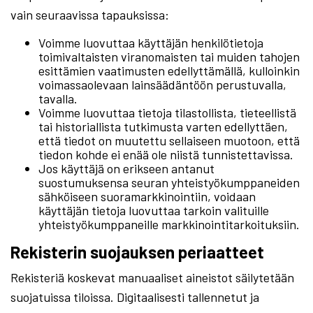
vain seuraavissa tapauksissa:
Voimme luovuttaa käyttäjän henkilötietoja
toimivaltaisten viranomaisten tai muiden tahojen
esittämien vaatimusten edellyttämällä, kulloinkin
voimassaolevaan lainsäädäntöön perustuvalla,
tavalla.
Voimme luovuttaa tietoja tilastollista, tieteellistä
tai historiallista tutkimusta varten edellyttäen,
että tiedot on muutettu sellaiseen muotoon, että
tiedon kohde ei enää ole niistä tunnistettavissa.
Jos käyttäjä on erikseen antanut
suostumuksensa seuran yhteistyökumppaneiden
sähköiseen suoramarkkinointiin, voidaan
käyttäjän tietoja luovuttaa tarkoin valituille
yhteistyökumppaneille markkinointitarkoituksiin.
Rekisterin suojauksen periaatteet
Rekisteriä koskevat manuaaliset aineistot säilytetään
suojatuissa tiloissa. Digitaalisesti tallennetut ja