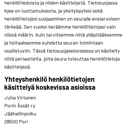
henkilötiedoista ja niiden käsittelystä. Tietosuojassa
kyse on luottamuksesta, ja yksityisyytesi sekä
henkilötietojesi suojaaminen on seuralle ensiarvoisen
tärkeää. Sen vuoksi keräämme henkilötietojasi vain
niissä määrin, kuin tarvitsemme niitä ylläpitääksemme
ja hoitaaksemme suhdetta seuran toimintaan
osallistuviin. Tässä tietosuojaselosteessa on käsitelty
niitä periaatteita, joita seura toteuttaa henkilötietoja
käsittelyssä.
Yhteyshenkilö henkilötietojen
käsittelyä koskevissa asioissa
Juha Virtanen
Porin Ässät ry
Jäähallinpolku
28500 Pori