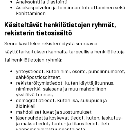
Analysointi ja tilastointi
Asiakaspalvelun ja toiminnan toteuttaminen sekä
kehittäminen
Käsiteltävät henkilötietojen ryhmät,
rekisterin tietosisältö
Seura käsittelee rekisteröidystä seuraavia
käyttötarkoituksen kannalta tarpeellisia henkilötietoja
tai henkilötietojen ryhmiä:
yhteystiedot, kuten nimi, osoite, puhelinnumerot,
sähköpostiosoitteet,
rekisteröitymistiedot, kuten käyttäjätunnus,
nimimerkki, salasana ja muu mahdollinen
yksilöivä tunnus,
demografiatiedot, kuten ikä, sukupuoli ja
äidinkieli,
mahdolliset luvat ja suostumukset
jäsensuhdetta koskevat tiedot, kuten, laskutus-
ja maksutiedot, tuote- ja tilaustiedot, tieto
vanhempainvastuunkantajasta