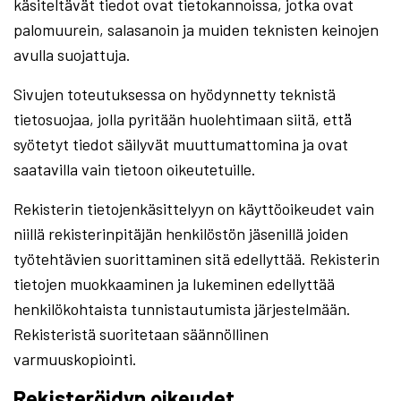
käsiteltävät tiedot ovat tietokannoissa, jotka ovat
palomuurein, salasanoin ja muiden teknisten keinojen
avulla suojattuja.
Sivujen toteutuksessa on hyödynnetty teknistä
tietosuojaa, jolla pyritään huolehtimaan siitä, että̈
syötetyt tiedot säilyvät muuttumattomina ja ovat
saatavilla vain tietoon oikeutetuille.
Rekisterin tietojenkäsittelyyn on käyttöoikeudet vain
niillä rekisterinpitäjän henkilöstön jäsenillä joiden
työtehtävien suorittaminen sitä edellyttää. Rekisterin
tietojen muokkaaminen ja lukeminen edellyttää
henkilökohtaista tunnistautumista järjestelmään.
Rekisteristä suoritetaan säännöllinen
varmuuskopiointi.
Rekisteröidyn oikeudet