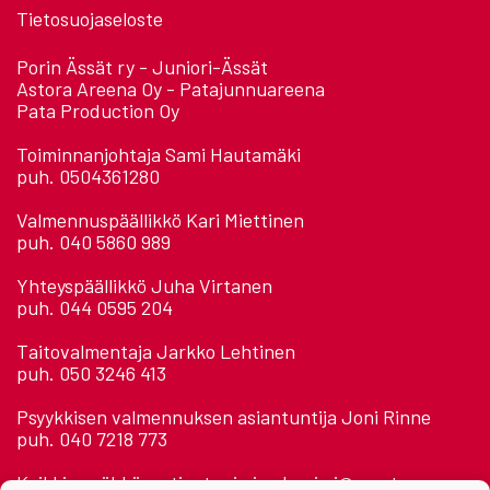
Tietosuojaseloste
Porin Ässät ry - Juniori-Ässät
Astora Areena Oy - Patajunnuareena
Pata Production Oy
Toiminnanjohtaja Sami Hautamäki
puh. 0504361280
Valmennuspäällikkö Kari Miettinen
puh. 040 5860 989
Yhteyspäällikkö Juha Virtanen
puh. 044 0595 204
Taitovalmentaja Jarkko Lehtinen
puh. 050 3246 413
Psyykkisen valmennuksen asiantuntija Joni Rinne
puh. 040 7218 773
Kaikkien sähköposti: etunimi.sukunimi@assat.com