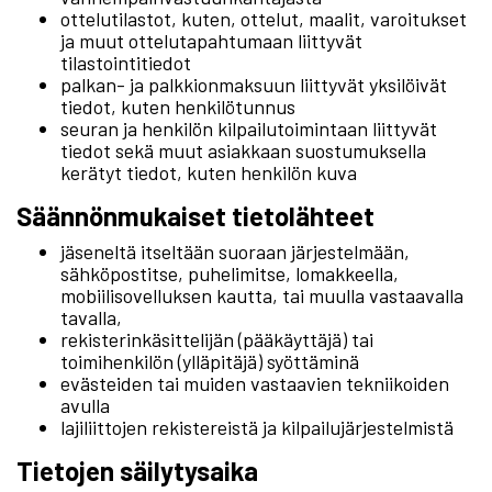
ottelutilastot, kuten, ottelut, maalit, varoitukset
ja muut ottelutapahtumaan liittyvät
tilastointitiedot
palkan- ja palkkionmaksuun liittyvät yksilöivät
tiedot, kuten henkilötunnus
seuran ja henkilön kilpailutoimintaan liittyvät
tiedot sekä muut asiakkaan suostumuksella
kerätyt tiedot, kuten henkilön kuva
Säännönmukaiset tietolähteet
jäseneltä itseltään suoraan järjestelmään,
sähköpostitse, puhelimitse, lomakkeella,
mobiilisovelluksen kautta, tai muulla vastaavalla
tavalla,
rekisterinkäsittelijän (pääkäyttäjä) tai
toimihenkilön (ylläpitäjä) syöttäminä
evästeiden tai muiden vastaavien tekniikoiden
avulla
lajiliittojen rekistereistä ja kilpailujärjestelmistä
Tietojen säilytysaika