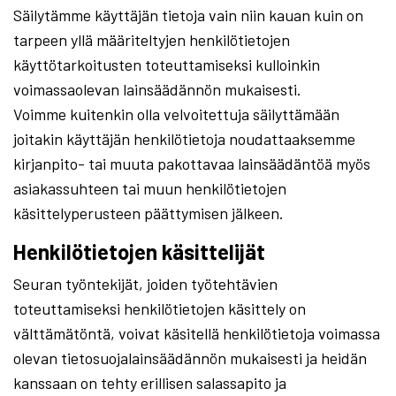
Säilytämme käyttäjän tietoja vain niin kauan kuin on
tarpeen yllä määriteltyjen henkilötietojen
käyttötarkoitusten toteuttamiseksi kulloinkin
voimassaolevan lainsäädännön mukaisesti.
Voimme kuitenkin olla velvoitettuja säilyttämään
joitakin käyttäjän henkilötietoja noudattaaksemme
kirjanpito- tai muuta pakottavaa lainsäädäntöä myös
asiakassuhteen tai muun henkilötietojen
käsittelyperusteen päättymisen jälkeen.
Henkilötietojen käsittelijät
Seuran työntekijät, joiden työtehtävien
toteuttamiseksi henkilötietojen käsittely on
välttämätöntä, voivat käsitellä henkilötietoja voimassa
olevan tietosuojalainsäädännön mukaisesti ja heidän
kanssaan on tehty erillisen salassapito ja