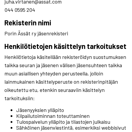
juha.virtanen@assat.com
044 0595 204
Rekisterin nimi
Porin Ässät ry jäsenrekisteri
Henkilötietojen käsittelyn tarkoitukset
Henkilötietoja käsitellään rekisteröidyn suostumuksen
taikka seuran ja jäsenen välisen jäsensuhteen taikka
muun asiallisen yhteyden perusteella, jolloin
lainmukainen käsittelyperuste on rekisterinpitäjän
oikeutettu etu, etenkin seuraaviin käsittelyn
tarkoituksiin:
Jäsenyyksien ylläpito
Kilpailutoiminnan toteuttaminen
Tulospalvelun ylläpito ja tilastojen julkaisu
Sähköinen jäsenviestintä, esimerkiksi webbisivut