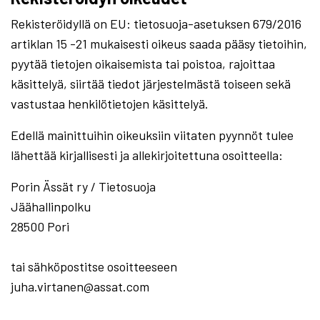
Rekisteröidyllä on EU: tietosuoja-asetuksen 679/2016
artiklan 15 -21 mukaisesti oikeus saada pääsy tietoihin,
pyytää tietojen oikaisemista tai poistoa, rajoittaa
käsittelyä, siirtää tiedot järjestelmästä toiseen sekä
vastustaa henkilötietojen käsittelyä.
Edellä mainittuihin oikeuksiin viitaten pyynnöt tulee
lähettää kirjallisesti ja allekirjoitettuna osoitteella:
Porin Ässät ry / Tietosuoja
Jäähallinpolku
28500 Pori
tai sähköpostitse osoitteeseen
juha.virtanen@assat.com