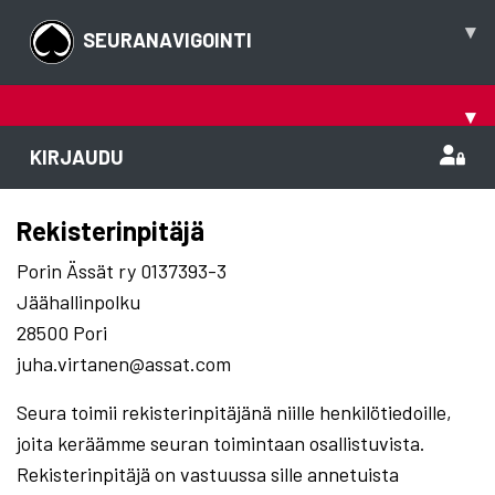
▾
SEURANAVIGOINTI
▾
KIRJAUDU
Rekisterinpitäjä
Porin Ässät ry 0137393-3
Jäähallinpolku
28500 Pori
juha.virtanen@assat.com
Seura toimii rekisterinpitäjänä niille henkilötiedoille,
joita keräämme seuran toimintaan osallistuvista.
Rekisterinpitäjä on vastuussa sille annetuista