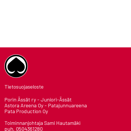
Tietosuojaseloste
Porin Ässät ry - Juniori-Ässät
Astora Areena Oy - Patajunnuareena
Pata Production Oy
Toiminnanjohtaja Sami Hautamäki
puh. 0504361280