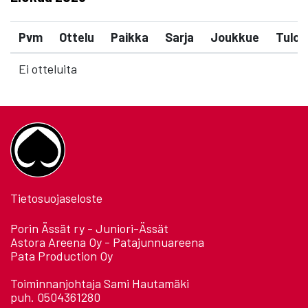
Pvm
Ottelu
Paikka
Sarja
Joukkue
Tulos
Ei otteluita
Tietosuojaseloste
Porin Ässät ry - Juniori-Ässät
Astora Areena Oy - Patajunnuareena
Pata Production Oy
Toiminnanjohtaja Sami Hautamäki
puh. 0504361280