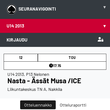
▾
SEURANAVIGOINTI
U14 2013
▾
KIRJAUDU
12
TOU
17.15
U14 2013
,
P13 Nelonen
Nasta - Ässät Musa /ICE
Liikuntakeskus TN A, Nakkila
Otteluennakko
Otteluraportti