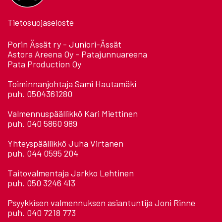
Tietosuojaseloste
Porin Ässät ry - Juniori-Ässät
Astora Areena Oy - Patajunnuareena
Pata Production Oy
Toiminnanjohtaja Sami Hautamäki
puh. 0504361280
Valmennuspäällikkö Kari Miettinen
puh. 040 5860 989
Yhteyspäällikkö Juha Virtanen
puh. 044 0595 204
Taitovalmentaja Jarkko Lehtinen
puh. 050 3246 413
Psyykkisen valmennuksen asiantuntija Joni Rinne
puh. 040 7218 773