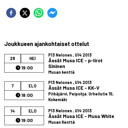
Joukkueen ajankohtaiset ottelut
P13 Nelonen , U14 2013
28
HEI
Ässät Musa ICE - p-Iirot
Sininen
19:00
Musan kenttä
P13 Nelonen , U14 2013
7
ELO
Ässät Musa ICE - KK-V
Pitkäjärvi, Peipohja. ​Urheilutie 15,
18:00
Kokemäki
P13 Nelonen , U14 2013
14
ELO
Ässät Musa ICE - Musa White
19:00
Musan Kenttä