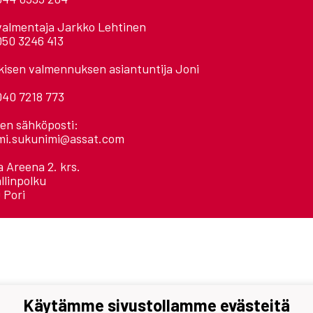
valmentaja Jarkko Lehtinen
050 3246 413
kisen valmennuksen asiantuntija Joni
040 7218 773
ien sähköposti:
mi.sukunimi@assat.com
 Areena 2. krs.
llinpolku
 Pori
Käytämme sivustollamme evästeitä