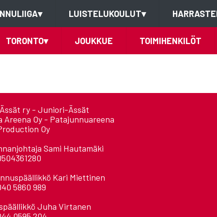
NNULIIGA
▾
LUISTELUKOULUT
▾
HARRASTE
TORONTO
▾
JOUKKUE
TOIMIHENKILÖT
Ässät ry - Juniori-Ässät
a Areena Oy - Patajunnuareena
Production Oy
nnanjohtaja Sami Hautamäki
0504361280
nnuspäällikkö Kari Miettinen
040 5860 989
späällikkö Juha Virtanen
044 0595 204