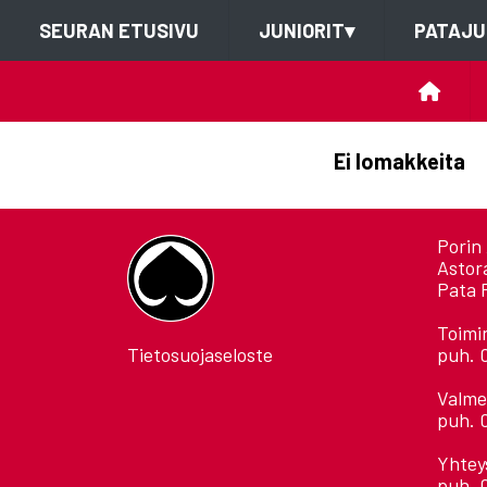
SEURAN ETUSIVU
JUNIORIT
▾
PATAJU
Ei lomakkeita
Porin 
Astor
Pata 
Toimi
Tietosuojaseloste
puh. 
Valme
puh. 
Yhtey
puh. 