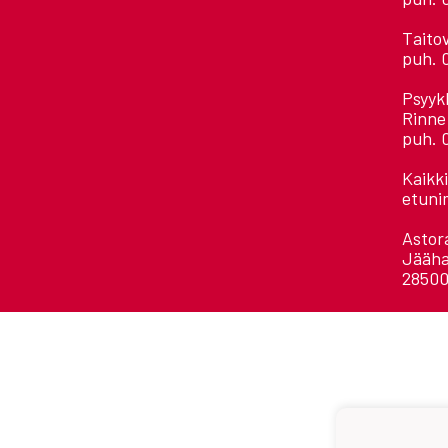
Taito
puh. 
Psyyk
Rinne
puh. 
Kaikk
etuni
Astora
Jääha
28500