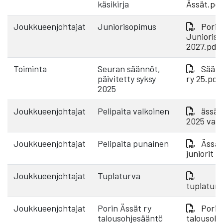
käsikirja
Ässät.pd
Joukkueenjohtajat
Juniorisopimus
Porin
Junioris
2027.pdf
Toiminta
Seuran säännöt,
Säänn
päivitetty syksy
ry 25.pdf
2025
Joukkueenjohtajat
Pelipaita valkoinen
ässät 
2025 valk
Joukkueenjohtajat
Pelipaita punainen
Ässät
juniorit 
Joukkueenjohtajat
Tuplaturva
tuplatur
Joukkueenjohtajat
Porin Ässät ry
Porin
talousohjesääntö
talousohj