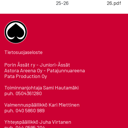
25-26
26.pdf
Tietosuojaseloste
Porin Ässät ry - Juniori-Ässät
Astora Areena Oy - Patajunnuareena
Pata Production Oy
Toiminnanjohtaja Sami Hautamäki
puh. 0504361280
Valmennuspäällikkö Kari Miettinen
puh. 040 5860 989
Yhteyspäällikkö Juha Virtanen
puh. 044 0595 204