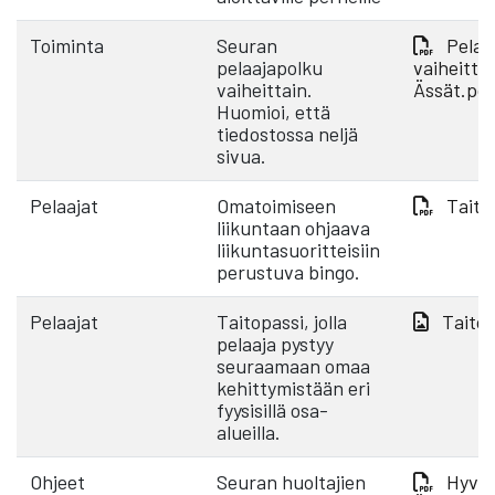
Toiminta
Seuran
Pelaa
pelaajapolku
vaiheittai
vaiheittain.
Ässät.pd
Huomioi, että
tiedostossa neljä
sivua.
Pelaajat
Omatoimiseen
Taito
liikuntaan ohjaava
liikuntasuoritteisiin
perustuva bingo.
Pelaajat
Taitopassi, jolla
Taitop
pelaaja pystyy
seuraamaan omaa
kehittymistään eri
fyysisillä osa-
alueilla.
Ohjeet
Seuran huoltajien
Hyvä 