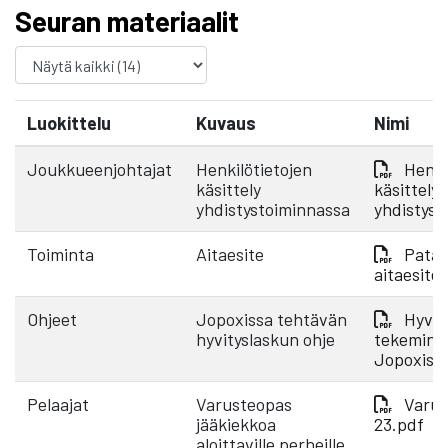
Seuran materiaalit
Luokittelu
Kuvaus
Nimi
Joukkueenjohtajat
Henkilötietojen
Henki
käsittely
käsittely
yhdistystoiminnassa
yhdistyst
Toiminta
Aitaesite
Pata 
aitaesite
Ohjeet
Jopoxissa tehtävän
Hyvit
hyvityslaskun ohje
tekemine
Jopoxiss
Pelaajat
Varusteopas
Varus
jääkiekkoa
23.pdf
aloittaville perheille