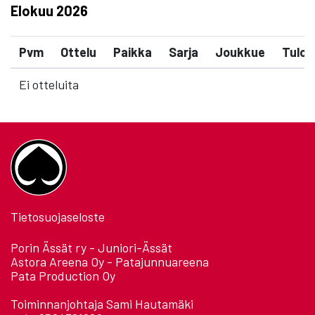
Elokuu
2026
Pvm
Ottelu
Paikka
Sarja
Joukkue
Tulos
Ei otteluita
Tietosuojaseloste
Porin Ässät ry - Juniori-Ässät
Astora Areena Oy - Patajunnuareena
Pata Production Oy
Toiminnanjohtaja Sami Hautamäki