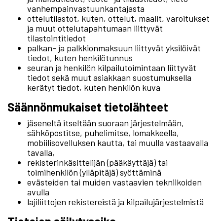
vanhempainvastuunkantajasta
ottelutilastot, kuten, ottelut, maalit, varoitukset
ja muut ottelutapahtumaan liittyvät
tilastointitiedot
palkan- ja palkkionmaksuun liittyvät yksilöivät
tiedot, kuten henkilötunnus
seuran ja henkilön kilpailutoimintaan liittyvät
tiedot sekä muut asiakkaan suostumuksella
kerätyt tiedot, kuten henkilön kuva
Säännönmukaiset tietolähteet
jäseneltä itseltään suoraan järjestelmään,
sähköpostitse, puhelimitse, lomakkeella,
mobiilisovelluksen kautta, tai muulla vastaavalla
tavalla,
rekisterinkäsittelijän (pääkäyttäjä) tai
toimihenkilön (ylläpitäjä) syöttäminä
evästeiden tai muiden vastaavien tekniikoiden
avulla
lajiliittojen rekistereistä ja kilpailujärjestelmistä