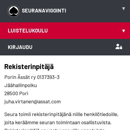
▾
SEURANAVIGOINTI
LUISTELUKOULU
▾
KIRJAUDU
Rekisterinpitäjä
Porin Ässät ry 0137393-3
Jäähallinpolku
28500 Pori
juha.virtanen@assat.com
Seura toimii rekisterinpitäjänä niille henkilötiedoille,
joita keräämme seuran toimintaan osallistuvista.