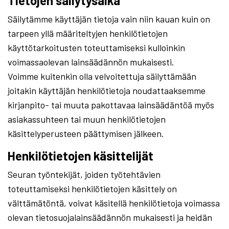
Tietojen säilytysaika
Säilytämme käyttäjän tietoja vain niin kauan kuin on
tarpeen yllä määriteltyjen henkilötietojen
käyttötarkoitusten toteuttamiseksi kulloinkin
voimassaolevan lainsäädännön mukaisesti.
Voimme kuitenkin olla velvoitettuja säilyttämään
joitakin käyttäjän henkilötietoja noudattaaksemme
kirjanpito- tai muuta pakottavaa lainsäädäntöä myös
asiakassuhteen tai muun henkilötietojen
käsittelyperusteen päättymisen jälkeen.
Henkilötietojen käsittelijät
Seuran työntekijät, joiden työtehtävien
toteuttamiseksi henkilötietojen käsittely on
välttämätöntä, voivat käsitellä henkilötietoja voimassa
olevan tietosuojalainsäädännön mukaisesti ja heidän