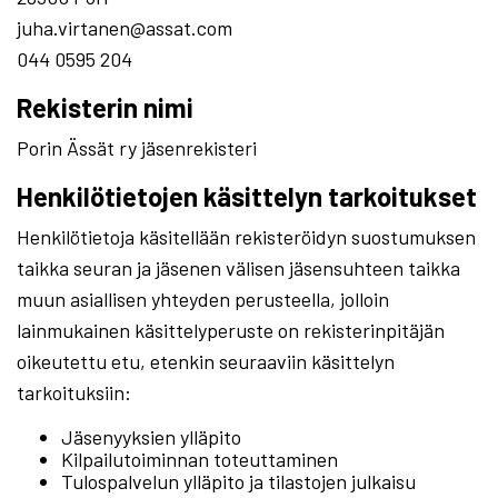
juha.virtanen@assat.com
044 0595 204
Rekisterin nimi
Porin Ässät ry jäsenrekisteri
Henkilötietojen käsittelyn tarkoitukset
Henkilötietoja käsitellään rekisteröidyn suostumuksen
taikka seuran ja jäsenen välisen jäsensuhteen taikka
muun asiallisen yhteyden perusteella, jolloin
lainmukainen käsittelyperuste on rekisterinpitäjän
oikeutettu etu, etenkin seuraaviin käsittelyn
tarkoituksiin:
Jäsenyyksien ylläpito
Kilpailutoiminnan toteuttaminen
Tulospalvelun ylläpito ja tilastojen julkaisu