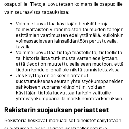
osapuolille. Tietoja luovutetaan kolmansille osapuolille
vain seuraavissa tapauksissa:
Voimme luovuttaa käyttäjän henkilötietoja
toimivaltaisten viranomaisten tai muiden tahojen
esittämien vaatimusten edellyttämällä, kulloinkin
voimassaolevaan lainsäädäntöön perustuvalla,
tavalla.
Voimme luovuttaa tietoja tilastollista, tieteellistä
tai historiallista tutkimusta varten edellyttäen,
että tiedot on muutettu sellaiseen muotoon, että
tiedon kohde ei enää ole niistä tunnistettavissa.
Jos käyttäjä on erikseen antanut
suostumuksensa seuran yhteistyökumppaneiden
sähköiseen suoramarkkinointiin, voidaan
käyttäjän tietoja luovuttaa tarkoin valituille
yhteistyökumppaneille markkinointitarkoituksiin.
Rekisterin suojauksen periaatteet
Rekisteriä koskevat manuaaliset aineistot säilytetään
suojatuissa tiloissa. Digitaalisesti tallennetut ja