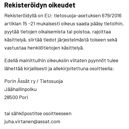
Rekisteröidyn oikeudet
Rekisteröidyllä on EU: tietosuoja-asetuksen 679/2016
artiklan 15 -21 mukaisesti oikeus saada pääsy tietoihin,
pyytää tietojen oikaisemista tai poistoa, rajoittaa
käsittelyä, siirtää tiedot järjestelmästä toiseen sekä
vastustaa henkilötietojen käsittelyä.
Edellä mainittuihin oikeuksiin viitaten pyynnöt tulee
lähettää kirjallisesti ja allekirjoitettuna osoitteella:
Porin Ässät ry / Tietosuoja
Jäähallinpolku
28500 Pori
tai sähköpostitse osoitteeseen
juha.virtanen@assat.com