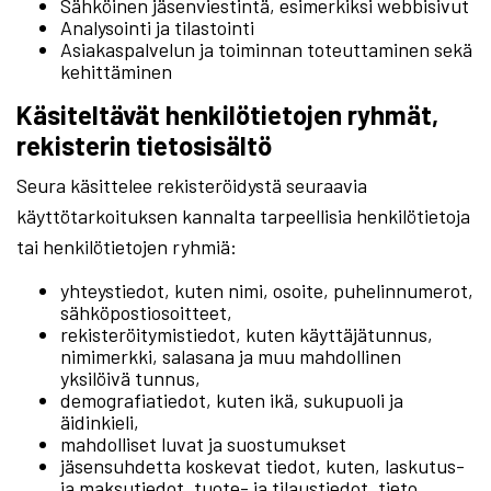
Sähköinen jäsenviestintä, esimerkiksi webbisivut
Analysointi ja tilastointi
Asiakaspalvelun ja toiminnan toteuttaminen sekä
kehittäminen
Käsiteltävät henkilötietojen ryhmät,
rekisterin tietosisältö
Seura käsittelee rekisteröidystä seuraavia
käyttötarkoituksen kannalta tarpeellisia henkilötietoja
tai henkilötietojen ryhmiä:
yhteystiedot, kuten nimi, osoite, puhelinnumerot,
sähköpostiosoitteet,
rekisteröitymistiedot, kuten käyttäjätunnus,
nimimerkki, salasana ja muu mahdollinen
yksilöivä tunnus,
demografiatiedot, kuten ikä, sukupuoli ja
äidinkieli,
mahdolliset luvat ja suostumukset
jäsensuhdetta koskevat tiedot, kuten, laskutus-
ja maksutiedot, tuote- ja tilaustiedot, tieto