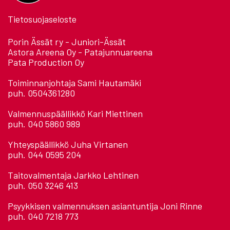
Tietosuojaseloste
Porin Ässät ry - Juniori-Ässät
Astora Areena Oy - Patajunnuareena
Pata Production Oy
Toiminnanjohtaja Sami Hautamäki
puh. 0504361280
Valmennuspäällikkö Kari Miettinen
puh. 040 5860 989
Yhteyspäällikkö Juha Virtanen
puh. 044 0595 204
Taitovalmentaja Jarkko Lehtinen
puh. 050 3246 413
Psyykkisen valmennuksen asiantuntija Joni Rinne
puh. 040 7218 773