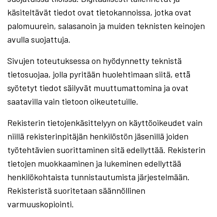
käsiteltävät tiedot ovat tietokannoissa, jotka ovat
palomuurein, salasanoin ja muiden teknisten keinojen
avulla suojattuja.
Sivujen toteutuksessa on hyödynnetty teknistä
tietosuojaa, jolla pyritään huolehtimaan siitä, että̈
syötetyt tiedot säilyvät muuttumattomina ja ovat
saatavilla vain tietoon oikeutetuille.
Rekisterin tietojenkäsittelyyn on käyttöoikeudet vain
niillä rekisterinpitäjän henkilöstön jäsenillä joiden
työtehtävien suorittaminen sitä edellyttää. Rekisterin
tietojen muokkaaminen ja lukeminen edellyttää
henkilökohtaista tunnistautumista järjestelmään.
Rekisteristä suoritetaan säännöllinen
varmuuskopiointi.