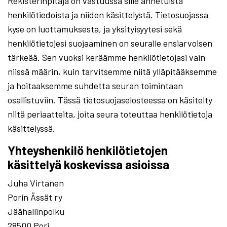
Rekisterinpitäjä on vastuussa sille annetuista
henkilötiedoista ja niiden käsittelystä. Tietosuojassa
kyse on luottamuksesta, ja yksityisyytesi sekä
henkilötietojesi suojaaminen on seuralle ensiarvoisen
tärkeää. Sen vuoksi keräämme henkilötietojasi vain
niissä määrin, kuin tarvitsemme niitä ylläpitääksemme
ja hoitaaksemme suhdetta seuran toimintaan
osallistuviin. Tässä tietosuojaselosteessa on käsitelty
niitä periaatteita, joita seura toteuttaa henkilötietoja
käsittelyssä.
Yhteyshenkilö henkilötietojen
käsittelyä koskevissa asioissa
Juha Virtanen
Porin Ässät ry
Jäähallinpolku
28500 Pori