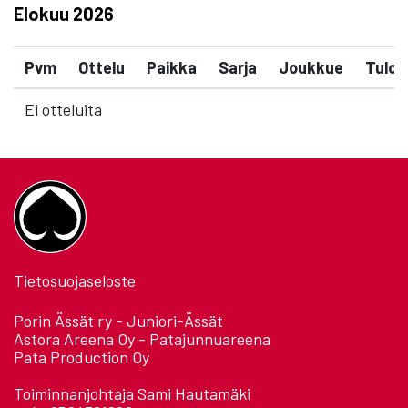
Elokuu
2026
Pvm
Ottelu
Paikka
Sarja
Joukkue
Tulos
Ei otteluita
Tietosuojaseloste
Porin Ässät ry - Juniori-Ässät
Astora Areena Oy - Patajunnuareena
Pata Production Oy
Toiminnanjohtaja Sami Hautamäki