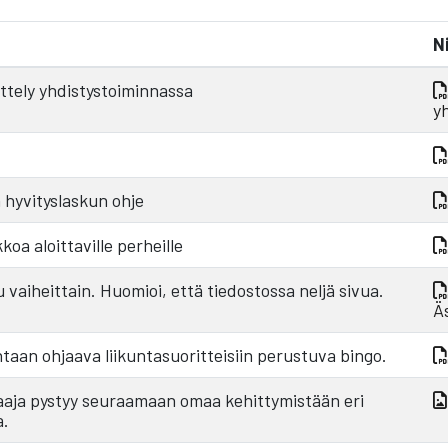
N
ittely yhdistystoiminnassa
y
 hyvityslaskun ohje
oa aloittaville perheille
 vaiheittain. Huomioi, että tiedostossa neljä sivua.
Ä
taan ohjaava liikuntasuoritteisiin perustuva bingo.
elaaja pystyy seuraamaan omaa kehittymistään eri
a.