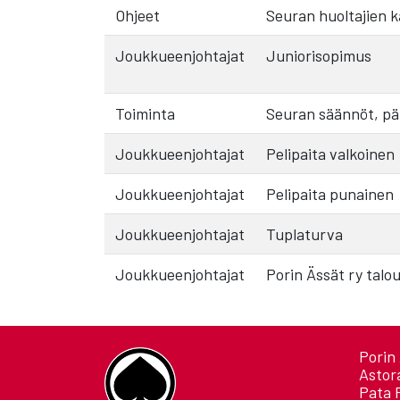
Ohjeet
Seuran huoltajien kä
Joukkueenjohtajat
Juniorisopimus
Toiminta
Seuran säännöt, päi
Joukkueenjohtajat
Pelipaita valkoinen
Joukkueenjohtajat
Pelipaita punainen
Joukkueenjohtajat
Tuplaturva
Joukkueenjohtajat
Porin Ässät ry talo
Porin 
Astor
Pata 