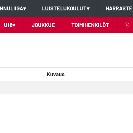
NNULIIGA
▾
LUISTELUKOULUT
▾
HARRASTE
U18
▾
JOUKKUE
TOIMIHENKILÖT
Kuvaus