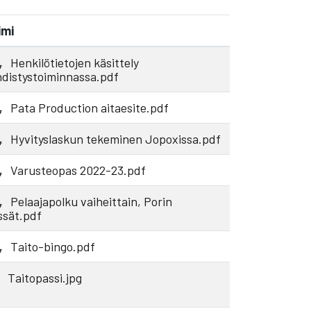
imi
Henkilötietojen käsittely
hdistystoiminnassa.pdf
Pata Production aitaesite.pdf
Hyvityslaskun tekeminen Jopoxissa.pdf
Varusteopas 2022-23.pdf
Pelaajapolku vaiheittain, Porin
ssät.pdf
Taito-bingo.pdf
Taitopassi.jpg