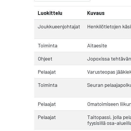
Luokittelu
Kuvaus
Joukkueenjohtajat
Henkilötietojen käs
Toiminta
Aitaesite
Ohjeet
Jopoxissa tehtävän
Pelaajat
Varusteopas jääkiekk
Toiminta
Seuran pelaajapolku
Pelaajat
Omatoimiseen liikun
Pelaajat
Taitopassi, jolla p
fyysisillä osa-alueill