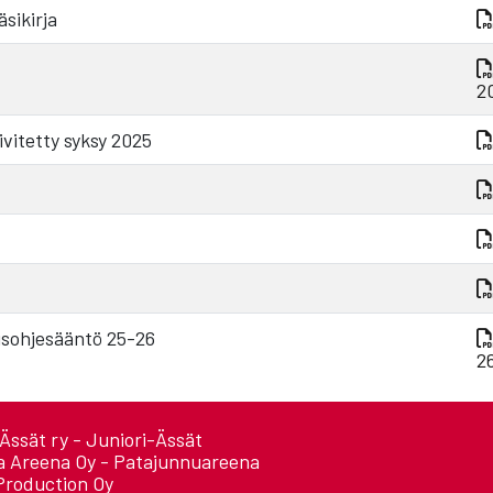
sikirja
2
vitetty syksy 2025
usohjesääntö 25-26
2
Ässät ry - Juniori-Ässät
a Areena Oy - Patajunnuareena
Production Oy