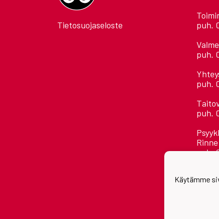
Toimi
Tietosuojaseloste
puh. 
Valme
puh. 
Yhtey
puh. 
Taito
puh. 
Psyyk
Rinne
puh. 
Kaikk
Käytämme siv
etuni
Astora
Jääha