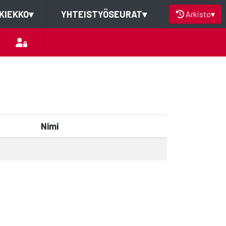
KIEKKO
▾
YHTEISTYÖSEURAT
▾
Arkisto
▾
Nimi