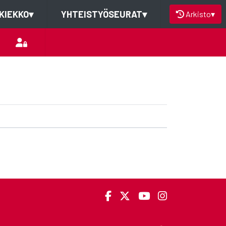
KIEKKO
▾
YHTEISTYÖSEURAT
▾
Arkisto
▾