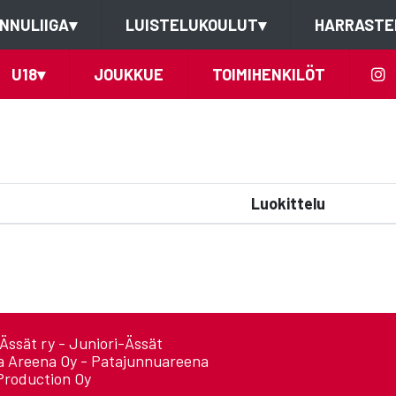
NNULIIGA
▾
LUISTELUKOULUT
▾
HARRASTE
U18
▾
JOUKKUE
TOIMIHENKILÖT
Luokittelu
Ässät ry - Juniori-Ässät
a Areena Oy - Patajunnuareena
Production Oy