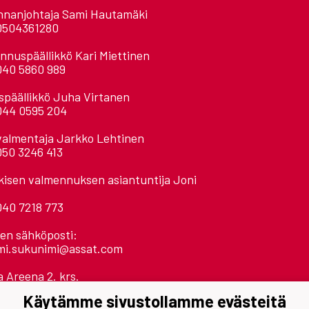
nnanjohtaja Sami Hautamäki
0504361280
nnuspäällikkö Kari Miettinen
040 5860 989
späällikkö Juha Virtanen
044 0595 204
valmentaja Jarkko Lehtinen
050 3246 413
kisen valmennuksen asiantuntija Joni
040 7218 773
ien sähköposti:
mi.sukunimi@assat.com
 Areena 2. krs.
llinpolku
Käytämme sivustollamme evästeitä
 Pori