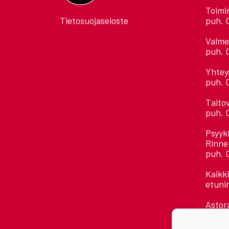
Toimi
Tietosuojaseloste
puh. 
Valme
puh. 
Yhtey
puh. 
Taito
puh. 
Psyyk
Rinne
puh. 
Kaikk
etuni
Astora
Jääha
28500