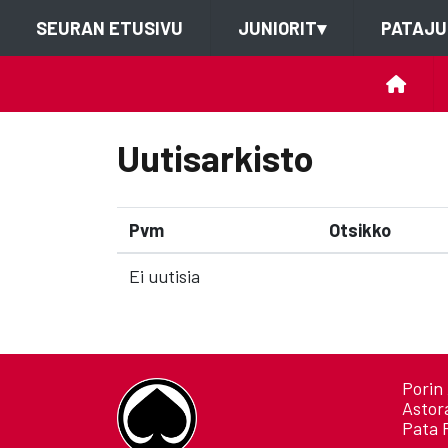
SEURAN ETUSIVU
JUNIORIT
▾
PATAJU
Uutisarkisto
Pvm
Otsikko
Ei uutisia
Porin 
Astor
Pata 