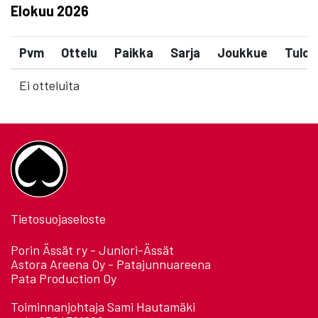
Elokuu
2026
Pvm
Ottelu
Paikka
Sarja
Joukkue
Tulos
Ei otteluita
Tietosuojaseloste
Porin Ässät ry - Juniori-Ässät
Astora Areena Oy - Patajunnuareena
Pata Production Oy
Toiminnanjohtaja Sami Hautamäki