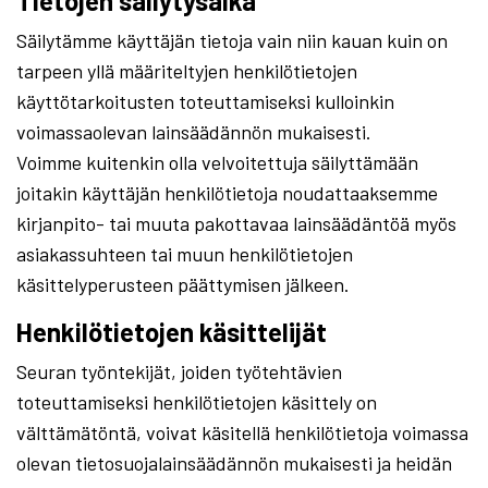
Tietojen säilytysaika
Säilytämme käyttäjän tietoja vain niin kauan kuin on
tarpeen yllä määriteltyjen henkilötietojen
käyttötarkoitusten toteuttamiseksi kulloinkin
voimassaolevan lainsäädännön mukaisesti.
Voimme kuitenkin olla velvoitettuja säilyttämään
joitakin käyttäjän henkilötietoja noudattaaksemme
kirjanpito- tai muuta pakottavaa lainsäädäntöä myös
asiakassuhteen tai muun henkilötietojen
käsittelyperusteen päättymisen jälkeen.
Henkilötietojen käsittelijät
Seuran työntekijät, joiden työtehtävien
toteuttamiseksi henkilötietojen käsittely on
välttämätöntä, voivat käsitellä henkilötietoja voimassa
olevan tietosuojalainsäädännön mukaisesti ja heidän