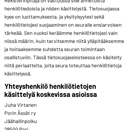
Rekisterinpitäjä on vastuussa sille annetuista
henkilötiedoista ja niiden käsittelystä. Tietosuojassa
kyse on luottamuksesta, ja yksityisyytesi sekä
henkilötietojesi suojaaminen on seuralle ensiarvoisen
tärkeää. Sen vuoksi keräämme henkilötietojasi vain
niissä määrin, kuin tarvitsemme niitä ylläpitääksemme
ja hoitaaksemme suhdetta seuran toimintaan
osallistuviin. Tässä tietosuojaselosteessa on käsitelty
niitä periaatteita, joita seura toteuttaa henkilötietoja
käsittelyssä.
Yhteyshenkilö henkilötietojen
käsittelyä koskevissa asioissa
Juha Virtanen
Porin Ässät ry
Jäähallinpolku
28500 Pori