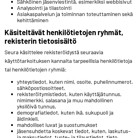
Sähköinen jäsenviestintä, esimerkiksi webbisivut
Analysointi ja tilastointi
Asiakaspalvelun ja toiminnan toteuttaminen sekä
kehittäminen
Käsiteltävät henkilötietojen ryhmät,
rekisterin tietosisältö
Seura käsittelee rekisteröidystä seuraavia
käyttötarkoituksen kannalta tarpeellisia henkilötietoja
tai henkilötietojen ryhmiä:
yhteystiedot, kuten nimi, osoite, puhelinnumerot,
sähköpostiosoitteet,
rekisteröitymistiedot, kuten käyttäjätunnus,
nimimerkki, salasana ja muu mahdollinen
yksilöivä tunnus,
demografiatiedot, kuten ikä, sukupuoli ja
äidinkieli,
mahdolliset luvat ja suostumukset
jäsensuhdetta koskevat tiedot, kuten, laskutus-
ja maksutiedot, tuote- ja tilaustiedot, tieto