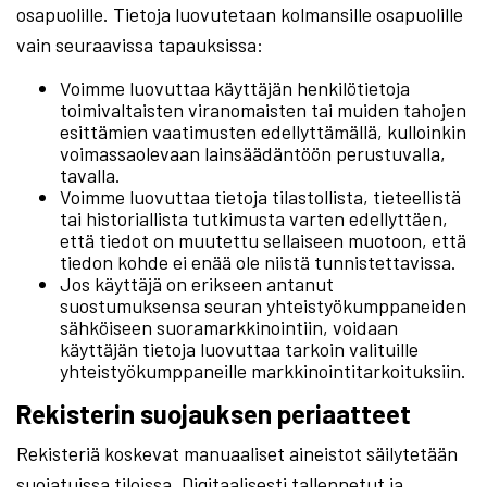
osapuolille. Tietoja luovutetaan kolmansille osapuolille
vain seuraavissa tapauksissa:
Voimme luovuttaa käyttäjän henkilötietoja
toimivaltaisten viranomaisten tai muiden tahojen
esittämien vaatimusten edellyttämällä, kulloinkin
voimassaolevaan lainsäädäntöön perustuvalla,
tavalla.
Voimme luovuttaa tietoja tilastollista, tieteellistä
tai historiallista tutkimusta varten edellyttäen,
että tiedot on muutettu sellaiseen muotoon, että
tiedon kohde ei enää ole niistä tunnistettavissa.
Jos käyttäjä on erikseen antanut
suostumuksensa seuran yhteistyökumppaneiden
sähköiseen suoramarkkinointiin, voidaan
käyttäjän tietoja luovuttaa tarkoin valituille
yhteistyökumppaneille markkinointitarkoituksiin.
Rekisterin suojauksen periaatteet
Rekisteriä koskevat manuaaliset aineistot säilytetään
suojatuissa tiloissa. Digitaalisesti tallennetut ja