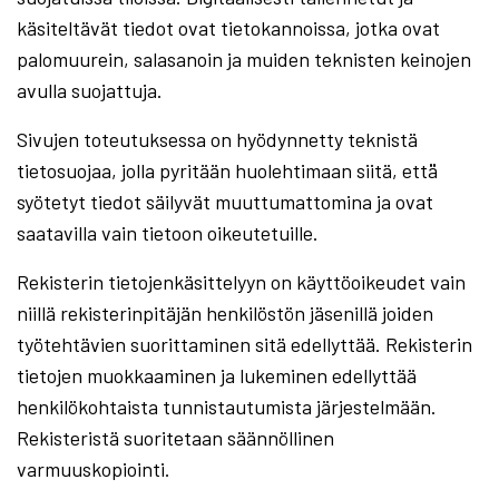
käsiteltävät tiedot ovat tietokannoissa, jotka ovat
palomuurein, salasanoin ja muiden teknisten keinojen
avulla suojattuja.
Sivujen toteutuksessa on hyödynnetty teknistä
tietosuojaa, jolla pyritään huolehtimaan siitä, että̈
syötetyt tiedot säilyvät muuttumattomina ja ovat
saatavilla vain tietoon oikeutetuille.
Rekisterin tietojenkäsittelyyn on käyttöoikeudet vain
niillä rekisterinpitäjän henkilöstön jäsenillä joiden
työtehtävien suorittaminen sitä edellyttää. Rekisterin
tietojen muokkaaminen ja lukeminen edellyttää
henkilökohtaista tunnistautumista järjestelmään.
Rekisteristä suoritetaan säännöllinen
varmuuskopiointi.