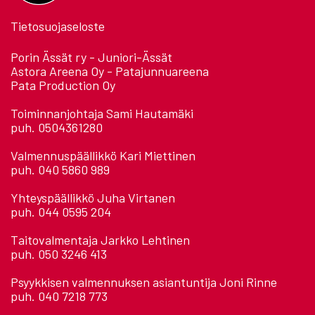
Tietosuojaseloste
Porin Ässät ry - Juniori-Ässät
Astora Areena Oy - Patajunnuareena
Pata Production Oy
Toiminnanjohtaja Sami Hautamäki
puh. 0504361280
Valmennuspäällikkö Kari Miettinen
puh. 040 5860 989
Yhteyspäällikkö Juha Virtanen
puh. 044 0595 204
Taitovalmentaja Jarkko Lehtinen
puh. 050 3246 413
Psyykkisen valmennuksen asiantuntija Joni Rinne
puh. 040 7218 773