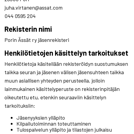
juha.virtanen@assat.com
044 0595 204
Rekisterin nimi
Porin Ässät ry jäsenrekisteri
Henkilötietojen käsittelyn tarkoitukset
Henkilötietoja käsitellään rekisteröidyn suostumuksen
taikka seuran ja jäsenen välisen jäsensuhteen taikka
muun asiallisen yhteyden perusteella, jolloin
lainmukainen käsittelyperuste on rekisterinpitäjän
oikeutettu etu, etenkin seuraaviin käsittelyn
tarkoituksiin:
Jäsenyyksien ylläpito
Kilpailutoiminnan toteuttaminen
Tulospalvelun ylläpito ja tilastojen julkaisu