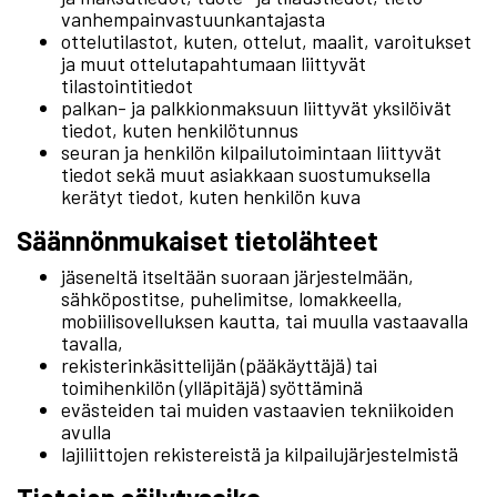
vanhempainvastuunkantajasta
ottelutilastot, kuten, ottelut, maalit, varoitukset
ja muut ottelutapahtumaan liittyvät
tilastointitiedot
palkan- ja palkkionmaksuun liittyvät yksilöivät
tiedot, kuten henkilötunnus
seuran ja henkilön kilpailutoimintaan liittyvät
tiedot sekä muut asiakkaan suostumuksella
kerätyt tiedot, kuten henkilön kuva
Säännönmukaiset tietolähteet
jäseneltä itseltään suoraan järjestelmään,
sähköpostitse, puhelimitse, lomakkeella,
mobiilisovelluksen kautta, tai muulla vastaavalla
tavalla,
rekisterinkäsittelijän (pääkäyttäjä) tai
toimihenkilön (ylläpitäjä) syöttäminä
evästeiden tai muiden vastaavien tekniikoiden
avulla
lajiliittojen rekistereistä ja kilpailujärjestelmistä