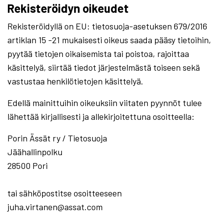
Rekisteröidyn oikeudet
Rekisteröidyllä on EU: tietosuoja-asetuksen 679/2016
artiklan 15 -21 mukaisesti oikeus saada pääsy tietoihin,
pyytää tietojen oikaisemista tai poistoa, rajoittaa
käsittelyä, siirtää tiedot järjestelmästä toiseen sekä
vastustaa henkilötietojen käsittelyä.
Edellä mainittuihin oikeuksiin viitaten pyynnöt tulee
lähettää kirjallisesti ja allekirjoitettuna osoitteella:
Porin Ässät ry / Tietosuoja
Jäähallinpolku
28500 Pori
tai sähköpostitse osoitteeseen
juha.virtanen@assat.com