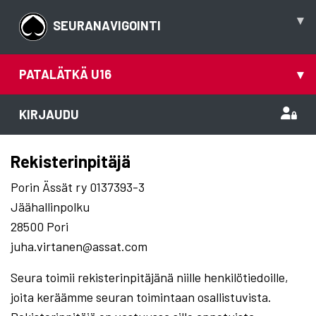
▾
SEURANAVIGOINTI
PATALÄTKÄ U16
▾
KIRJAUDU
Rekisterinpitäjä
Porin Ässät ry 0137393-3
Jäähallinpolku
28500 Pori
juha.virtanen@assat.com
Seura toimii rekisterinpitäjänä niille henkilötiedoille,
joita keräämme seuran toimintaan osallistuvista.