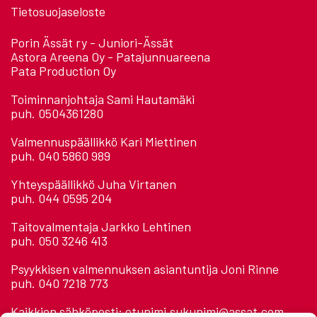
Tietosuojaseloste
Porin Ässät ry - Juniori-Ässät
Astora Areena Oy - Patajunnuareena
Pata Production Oy
Toiminnanjohtaja Sami Hautamäki
puh. 0504361280
Valmennuspäällikkö Kari Miettinen
puh. 040 5860 989
Yhteyspäällikkö Juha Virtanen
puh. 044 0595 204
Taitovalmentaja Jarkko Lehtinen
puh. 050 3246 413
Psyykkisen valmennuksen asiantuntija Joni Rinne
puh. 040 7218 773
Kaikkien sähköposti: etunimi.sukunimi@assat.com