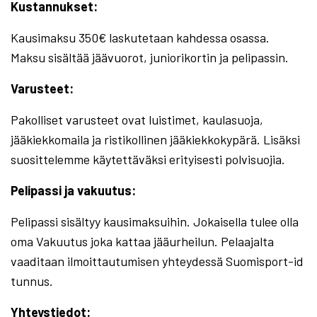
Kustannukset:
Kausimaksu 350€ laskutetaan kahdessa osassa.
Maksu sisältää jäävuorot, juniorikortin ja pelipassin.
Varusteet:
Pakolliset varusteet ovat luistimet, kaulasuoja,
jääkiekkomaila ja ristikollinen jääkiekkokypärä. Lisäksi
suosittelemme käytettäväksi erityisesti polvisuojia.
Pelipassi ja vakuutus:
Pelipassi sisältyy kausimaksuihin. Jokaisella tulee olla
oma Vakuutus joka kattaa jääurheilun. Pelaajalta
vaaditaan ilmoittautumisen yhteydessä Suomisport-id
tunnus.
Yhteystiedot: