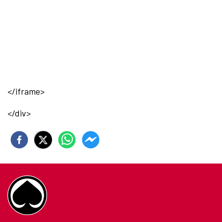
</iframe>
</div>