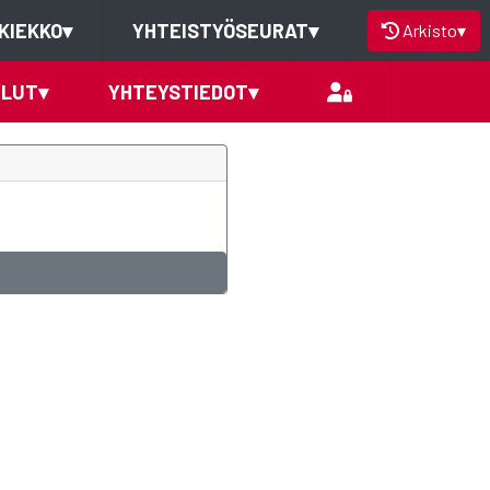
KIEKKO
▾
YHTEISTYÖSEURAT
▾
Arkisto
▾
ELUT
▾
YHTEYSTIEDOT
▾