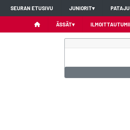
SEURAN ETUSIVU
JUNIORIT
▾
PATAJU
ÄSSÄT
▾
ILMOITTAUTUMI