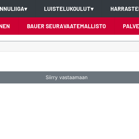
NNULIIGA
▾
LUISTELUKOULUT
▾
HARRASTE
NEN
BAUER SEURAVAATEMALLISTO
PALV