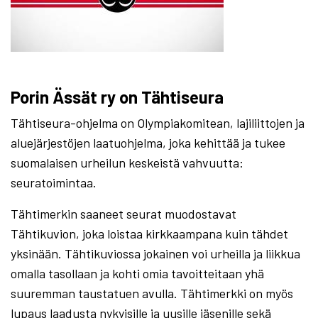
Porin Ässät ry on Tähtiseura
Tähtiseura-ohjelma on Olympiakomitean, lajiliittojen ja
aluejärjestöjen laatuohjelma, joka kehittää ja tukee
suomalaisen urheilun keskeistä vahvuutta:
seuratoimintaa.
Tähtimerkin saaneet seurat muodostavat
Tähtikuvion, joka loistaa kirkkaampana kuin tähdet
yksinään. Tähtikuviossa jokainen voi urheilla ja liikkua
omalla tasollaan ja kohti omia tavoitteitaan yhä
suuremman taustatuen avulla. Tähtimerkki on myös
lupaus laadusta nykyisille ja uusille jäsenille sekä