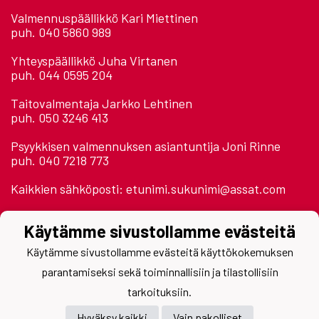
Valmennuspäällikkö Kari Miettinen
puh. 040 5860 989
Yhteyspäällikkö Juha Virtanen
puh. 044 0595 204
Taitovalmentaja Jarkko Lehtinen
puh. 050 3246 413
Psyykkisen valmennuksen asiantuntija Joni Rinne
puh. 040 7218 773
Kaikkien sähköposti: etunimi.sukunimi@assat.com
Astora Areena 2. krs.
Käytämme sivustollamme evästeitä
Jäähallinpolku
28500 Pori
Käytämme sivustollamme evästeitä käyttökokemuksen
parantamiseksi sekä toiminnallisiin ja tilastollisiin
tarkoituksiin.
Hyväksy kaikki
Vain pakolliset