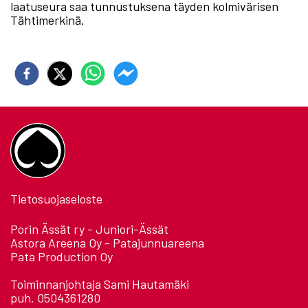
laatuseura saa tunnustuksena täyden kolmivärisen
Tähtimerkinä.
Tietosuojaseloste
Porin Ässät ry - Juniori-Ässät
Astora Areena Oy - Patajunnuareena
Pata Production Oy
Toiminnanjohtaja Sami Hautamäki
puh. 0504361280