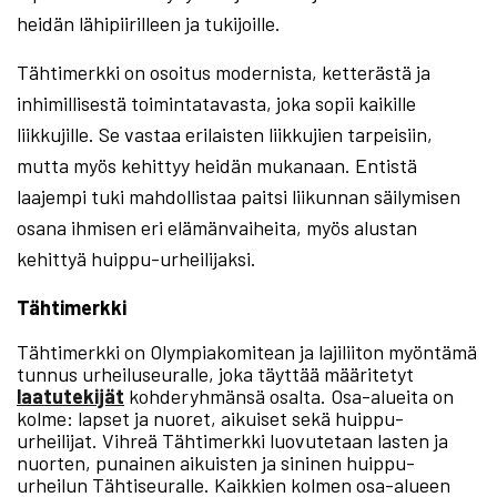
heidän lähipiirilleen ja tukijoille.
Tähtimerkki on osoitus modernista, ketterästä ja
inhimillisestä toimintatavasta, joka sopii kaikille
liikkujille. Se vastaa erilaisten liikkujien tarpeisiin,
mutta myös kehittyy heidän mukanaan. Entistä
laajempi tuki mahdollistaa paitsi liikunnan säilymisen
osana ihmisen eri elämänvaiheita, myös alustan
kehittyä huippu-urheilijaksi.
Tähtimerkki
Tähtimerkki on Olympiakomitean ja lajiliiton myöntämä
tunnus urheiluseuralle, joka täyttää määritetyt
laatutekijät
kohderyhmänsä osalta. Osa-alueita on
kolme: lapset ja nuoret, aikuiset sekä huippu-
urheilijat. Vihreä Tähtimerkki luovutetaan lasten ja
nuorten, punainen aikuisten ja sininen huippu-
urheilun Tähtiseuralle. Kaikkien kolmen osa-alueen