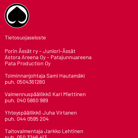
Tietosuojaseloste
Porin Ässät ry - Juniori-Ässät
Astora Areena Oy - Patajunnuareena
Pata Production Oy
Toiminnanjohtaja Sami Hautamäki
puh. 0504361280
Valmennuspäällikkö Kari Miettinen
puh. 040 5860 989
Yhteyspäällikkö Juha Virtanen
puh. 044 0595 204
Taitovalmentaja Jarkko Lehtinen
puh. 050 3246 413