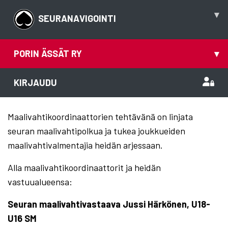
▾
SEURANAVIGOINTI
PORIN ÄSSÄT RY
▾
KIRJAUDU
Maalivahtikoordinaattorien tehtävänä on linjata
seuran maalivahtipolkua ja tukea joukkueiden
maalivahtivalmentajia heidän arjessaan.
Alla maalivahtikoordinaattorit ja heidän
vastuualueensa:
Seuran maalivahtivastaava
Jussi Härkönen, U18-
U16 SM