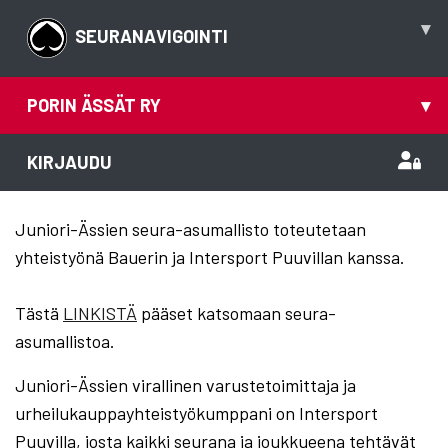
▾
SEURANAVIGOINTI
PORIN ÄSSÄT RY
▾
KIRJAUDU
Juniori-Ässien seura-asumallisto toteutetaan
yhteistyönä Bauerin ja Intersport Puuvillan kanssa.
Tästä
LINKISTÄ
pääset katsomaan seura-
asumallistoa.
Juniori-Ässien virallinen varustetoimittaja ja
urheilukauppayhteistyökumppani on Intersport
Puuvilla, josta kaikki seurana ja joukkueena tehtävät