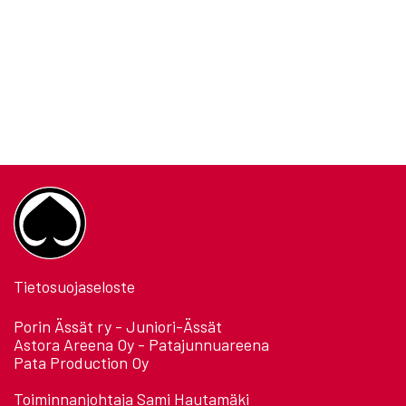
Tietosuojaseloste
Porin Ässät ry - Juniori-Ässät
Astora Areena Oy - Patajunnuareena
Pata Production Oy
Toiminnanjohtaja Sami Hautamäki