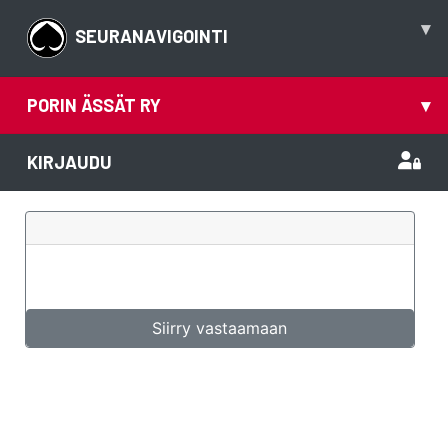
▾
SEURANAVIGOINTI
PORIN ÄSSÄT RY
▾
KIRJAUDU