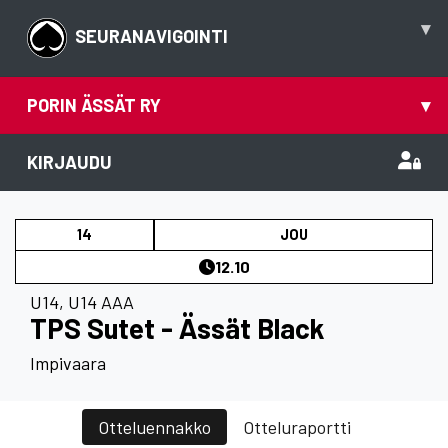
▾
SEURANAVIGOINTI
PORIN ÄSSÄT RY
▾
KIRJAUDU
14
JOU
12.10
U14
,
U14 AAA
TPS Sutet - Ässät Black
Impivaara
Otteluennakko
Otteluraportti