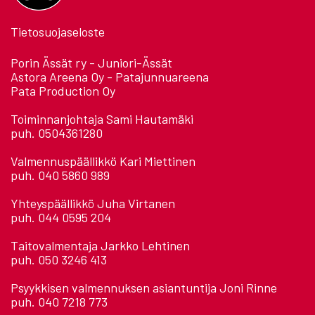
Tietosuojaseloste
Porin Ässät ry - Juniori-Ässät
Astora Areena Oy - Patajunnuareena
Pata Production Oy
Toiminnanjohtaja Sami Hautamäki
puh. 0504361280
Valmennuspäällikkö Kari Miettinen
puh. 040 5860 989
Yhteyspäällikkö Juha Virtanen
puh. 044 0595 204
Taitovalmentaja Jarkko Lehtinen
puh. 050 3246 413
Psyykkisen valmennuksen asiantuntija Joni Rinne
puh. 040 7218 773