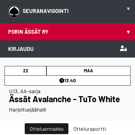
▾
SEURANAVIGOINTI
PORIN ÄSSÄT RY
▾
KIRJAUDU
22
MAA
13.40
U13
,
AA-sarja
Ässät Avalanche - TuTo White
Harjoitusjäähalli
Otteluennakko
Otteluraportti