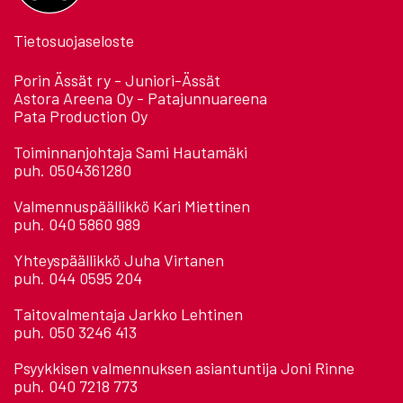
Tietosuojaseloste
Porin Ässät ry - Juniori-Ässät
Astora Areena Oy - Patajunnuareena
Pata Production Oy
Toiminnanjohtaja Sami Hautamäki
puh. 0504361280
Valmennuspäällikkö Kari Miettinen
puh. 040 5860 989
Yhteyspäällikkö Juha Virtanen
puh. 044 0595 204
Taitovalmentaja Jarkko Lehtinen
puh. 050 3246 413
Psyykkisen valmennuksen asiantuntija Joni Rinne
puh. 040 7218 773