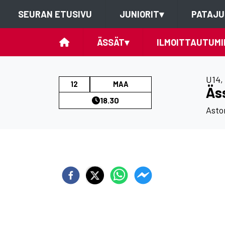
SEURAN ETUSIVU
JUNIORIT
▾
PATAJU
ÄSSÄT
▾
ILMOITTAUTUMI
U14
,
12
MAA
Äss
18.30
Asto