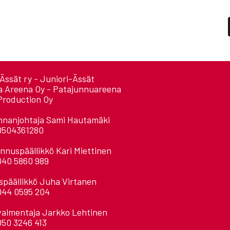
Ässät ry - Juniori-Ässät
a Areena Oy - Patajunnuareena
Production Oy
nnanjohtaja Sami Hautamäki
0504361280
nnuspäällikkö Kari Miettinen
040 5860 989
späällikkö Juha Virtanen
044 0595 204
valmentaja Jarkko Lehtinen
050 3246 413