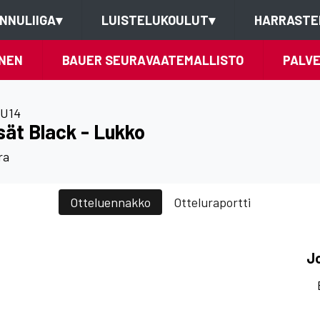
NNULIIGA
▾
LUISTELUKOULUT
▾
HARRASTE
NEN
BAUER SEURAVAATEMALLISTO
PALV
U14
ät Black - Lukko
ra
Otteluennakko
Otteluraportti
J