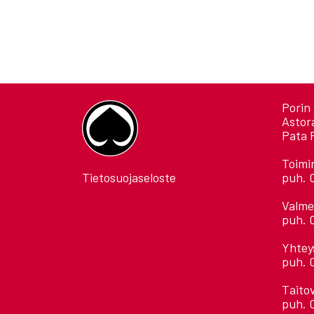
Porin 
Astor
Pata 
Toimi
Tietosuojaseloste
puh. 
Valme
puh. 
Yhtey
puh. 
Taito
puh. 