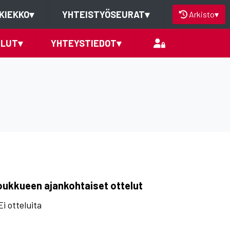
KIEKKO
▾
YHTEISTYÖSEURAT
▾
Arkisto
▾
ELUT
▾
YHTEYSTIEDOT
▾
oukkueen ajankohtaiset ottelut
Ei otteluita