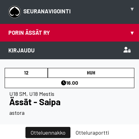
▾
SEURANAVIGOINTI
PORIN ÄSSÄT RY
▾
KIRJAUDU
12
HUH
16.00
U18 SM
,
U18 Mestis
Ässät - Saipa
astora
Otteluennakko
Otteluraportti