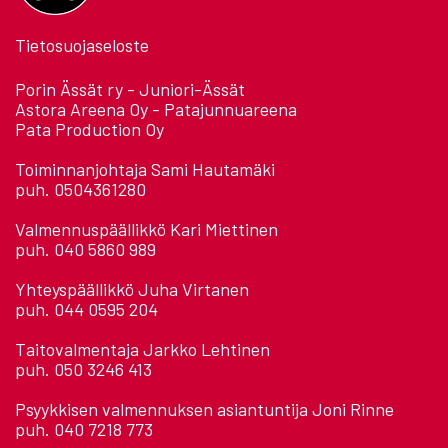
Tietosuojaseloste
Porin Ässät ry - Juniori-Ässät
Astora Areena Oy - Patajunnuareena
Pata Production Oy
Toiminnanjohtaja Sami Hautamäki
puh. 0504361280
Valmennuspäällikkö Kari Miettinen
puh. 040 5860 989
Yhteyspäällikkö Juha Virtanen
puh. 044 0595 204
Taitovalmentaja Jarkko Lehtinen
puh. 050 3246 413
Psyykkisen valmennuksen asiantuntija Joni Rinne
puh. 040 7218 773