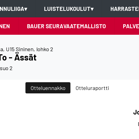
NNULIIGA
▾
LUISTELUKOULUT
▾
HARRASTE
NEN
BAUER SEURAVAATEMALLISTO
PALV
ta
,
U15 Sininen, lohko 2
To - Ässät
ssuo 2
Otteluennakko
Otteluraportti
J