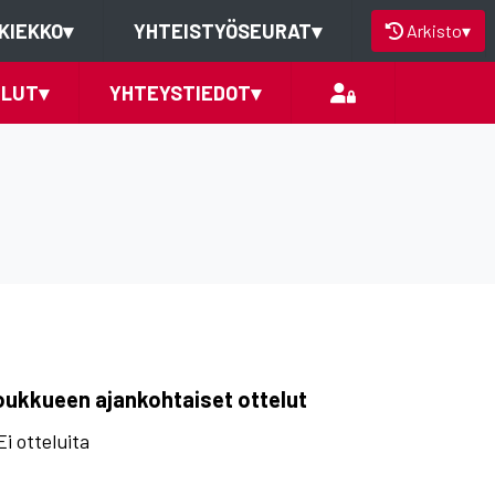
KIEKKO
▾
YHTEISTYÖSEURAT
▾
Arkisto
▾
ELUT
▾
YHTEYSTIEDOT
▾
oukkueen ajankohtaiset ottelut
Ei otteluita