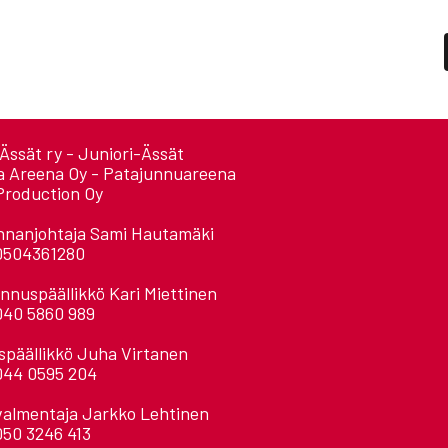
Ässät ry - Juniori-Ässät
a Areena Oy - Patajunnuareena
Production Oy
nnanjohtaja Sami Hautamäki
0504361280
nnuspäällikkö Kari Miettinen
040 5860 989
späällikkö Juha Virtanen
044 0595 204
valmentaja Jarkko Lehtinen
050 3246 413