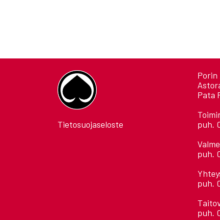
Porin 
Astor
Pata 
Toimi
Tietosuojaseloste
puh. 
Valme
puh. 
Yhtey
puh. 
Taito
puh. 