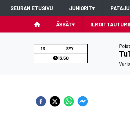
SEURAN ETUSIVU
JUNIORIT
▾
PATAJU
ÄSSÄT
▾
ILMOITTAUTUMI
Pois
13
SYY
Tu
13.50
Vari