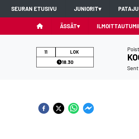
SEURAN ETUSIVU
JUNIORIT
▾
PATAJU
ÄSSÄT
▾
ILMOITTAUTUMI
Pois
11
LOK
KO
18.30
Sent