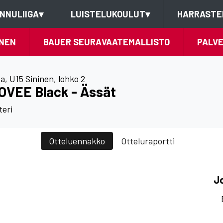
NNULIIGA
▾
LUISTELUKOULUT
▾
HARRASTE
NEN
BAUER SEURAVAATEMALLISTO
PALV
ta
,
U15 Sininen, lohko 2
OVEE Black - Ässät
teri
Otteluennakko
Otteluraportti
J