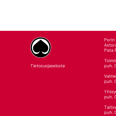
Porin 
Astor
Pata 
Toimi
Tietosuojaseloste
puh. 
Valme
puh. 
Yhtey
puh. 
Taito
puh. 