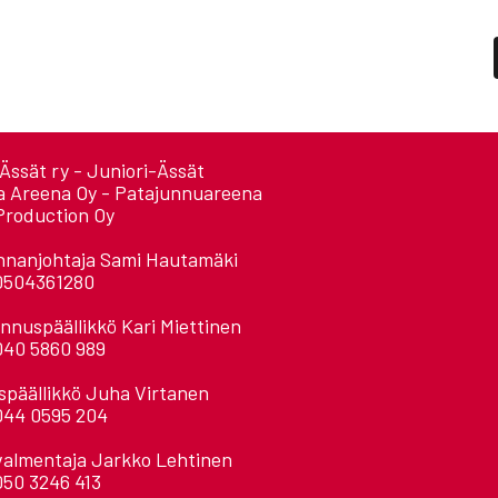
Ässät ry - Juniori-Ässät
a Areena Oy - Patajunnuareena
Production Oy
nnanjohtaja Sami Hautamäki
0504361280
nnuspäällikkö Kari Miettinen
040 5860 989
späällikkö Juha Virtanen
044 0595 204
valmentaja Jarkko Lehtinen
050 3246 413