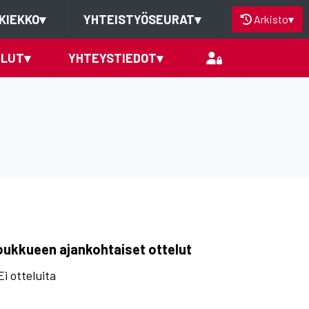
KIEKKO
▾
YHTEISTYÖSEURAT
▾
Arkisto
▾
ELUT
▾
YHTEYSTIEDOT
▾
oukkueen ajankohtaiset ottelut
Ei otteluita