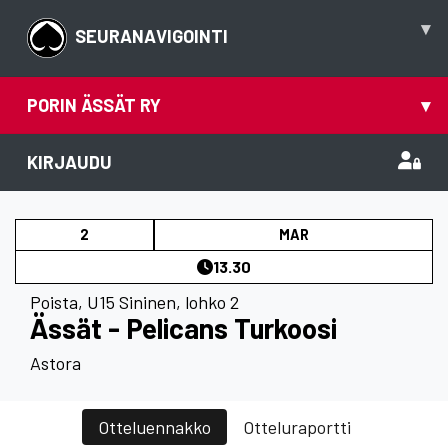
▾
SEURANAVIGOINTI
PORIN ÄSSÄT RY
▾
KIRJAUDU
2
MAR
13.30
Poista
,
U15 Sininen, lohko 2
Ässät - Pelicans Turkoosi
Astora
Otteluennakko
Otteluraportti