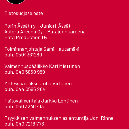
Tietosuojaseloste
Porin Ässät ry - Juniori-Ässät
Astora Areena Oy - Patajunnuareena
Pata Production Oy
Toiminnanjohtaja Sami Hautamäki
puh. 0504361280
Valmennuspäällikkö Kari Miettinen
puh. 040 5860 989
Yhteyspäällikkö Juha Virtanen
puh. 044 0595 204
Taitovalmentaja Jarkko Lehtinen
puh. 050 3246 413
Psyykkisen valmennuksen asiantuntija Joni Rinne
puh. 040 7218 773