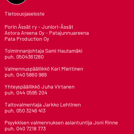
Tietosuojaseloste
Porin Ässät ry - Juniori-Ässät
Astora Areena Oy - Patajunnuareena
Pata Production Oy
Toiminnanjohtaja Sami Hautamäki
puh. 0504361280
Valmennuspäällikkö Kari Miettinen
puh. 040 5860 989
Yhteyspäällikkö Juha Virtanen
puh. 044 0595 204
Taitovalmentaja Jarkko Lehtinen
puh. 050 3246 413
Psyykkisen valmennuksen asiantuntija Joni Rinne
puh. 040 7218 773