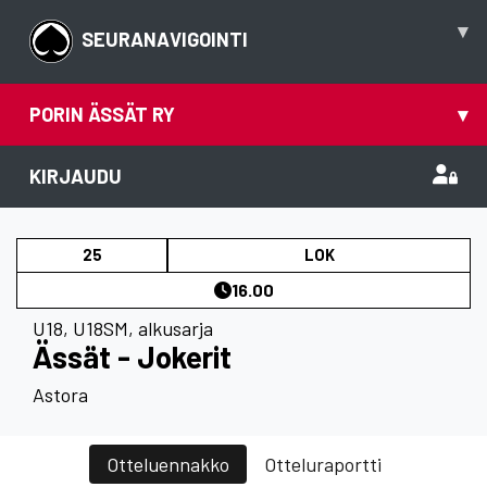
▾
SEURANAVIGOINTI
PORIN ÄSSÄT RY
▾
KIRJAUDU
25
LOK
16.00
U18
,
U18SM, alkusarja
Ässät - Jokerit
Astora
Otteluennakko
Otteluraportti