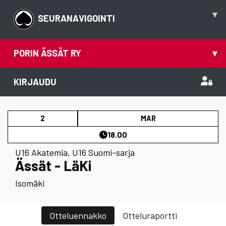
▾
SEURANAVIGOINTI
PORIN ÄSSÄT RY
▾
KIRJAUDU
2
MAR
18.00
U16 Akatemia
,
U16 Suomi-sarja
Ässät - LäKi
Isomäki
Otteluennakko
Otteluraportti