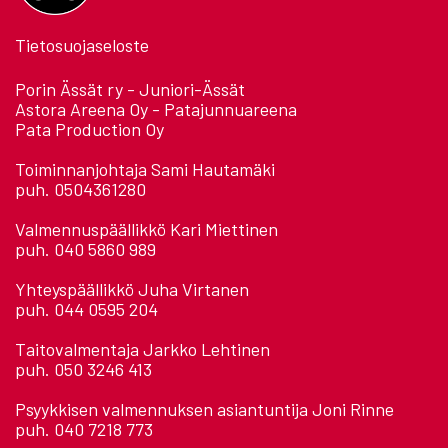
Tietosuojaseloste
Porin Ässät ry - Juniori-Ässät
Astora Areena Oy - Patajunnuareena
Pata Production Oy
Toiminnanjohtaja Sami Hautamäki
puh. 0504361280
Valmennuspäällikkö Kari Miettinen
puh. 040 5860 989
Yhteyspäällikkö Juha Virtanen
puh. 044 0595 204
Taitovalmentaja Jarkko Lehtinen
puh. 050 3246 413
Psyykkisen valmennuksen asiantuntija Joni Rinne
puh. 040 7218 773