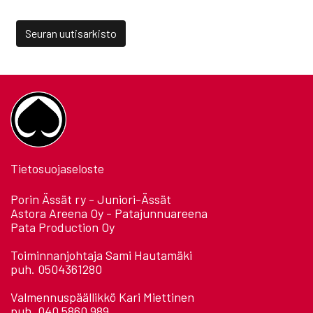
Seuran uutisarkisto
Tietosuojaseloste
Porin Ässät ry - Juniori-Ässät
Astora Areena Oy - Patajunnuareena
Pata Production Oy
Toiminnanjohtaja Sami Hautamäki
puh. 0504361280
Valmennuspäällikkö Kari Miettinen
puh. 040 5860 989