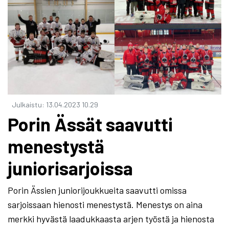
Julkaistu
:
13.04.2023
10.29
Porin Ässät saavutti
menestystä
juniorisarjoissa
Porin Ässien juniorijoukkueita saavutti omissa
sarjoissaan hienosti menestystä. Menestys on aina
merkki hyvästä laadukkaasta arjen työstä ja hienosta