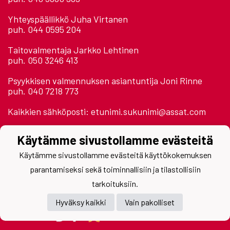
Yhteyspäällikkö Juha Virtanen
puh. 044 0595 204
Taitovalmentaja Jarkko Lehtinen
puh. 050 3246 413
Psyykkisen valmennuksen asiantuntija Joni Rinne
puh. 040 7218 773
Kaikkien sähköposti: etunimi.sukunimi@assat.com
Astora Areena 2. krs.
Käytämme sivustollamme evästeitä
Jäähallinpolku
28500 Pori
Käytämme sivustollamme evästeitä käyttökokemuksen
parantamiseksi sekä toiminnallisiin ja tilastollisiin
tarkoituksiin.
Hyväksy kaikki
Vain pakolliset
Powered by