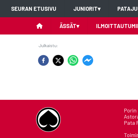
SEURAN ETUSIVU
JUNIORIT
▾
PATAJU
ÄSSÄT
▾
ILMOITTAUTUMI
Julkaistu
:
Porin 
Astor
Pata 
Toimi