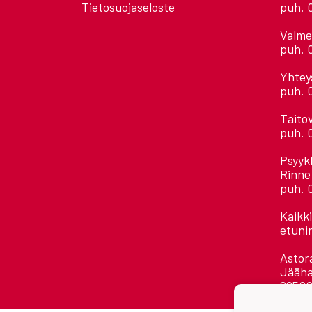
Tietosuojaseloste
puh. 
Valme
puh. 
Yhtey
puh. 
Taito
puh. 
Psyyk
Rinne
puh. 
Kaikk
etuni
Astora
Jääha
28500