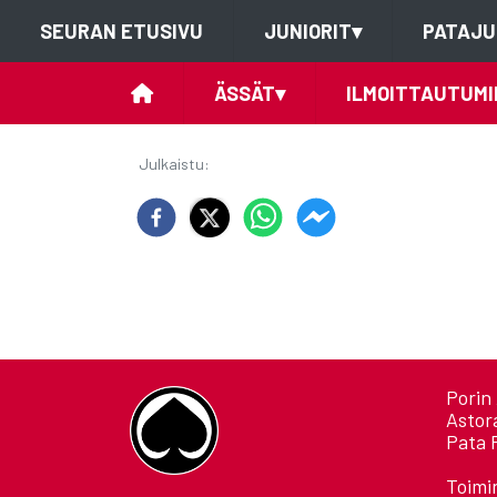
SEURAN ETUSIVU
JUNIORIT
▾
PATAJU
ÄSSÄT
▾
ILMOITTAUTUMI
Julkaistu
:
Porin 
Astor
Pata 
Toimi