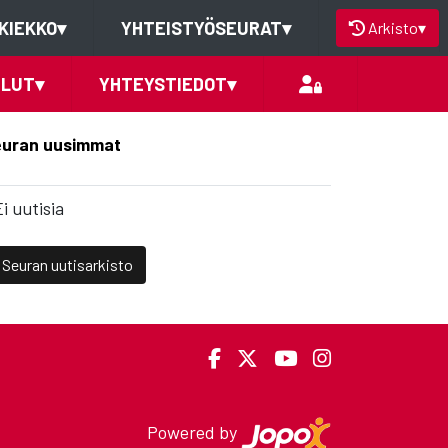
KIEKKO
▾
YHTEISTYÖSEURAT
▾
Arkisto
▾
ELUT
▾
YHTEYSTIEDOT
▾
uran uusimmat
Ei uutisia
Seuran uutisarkisto
Powered by