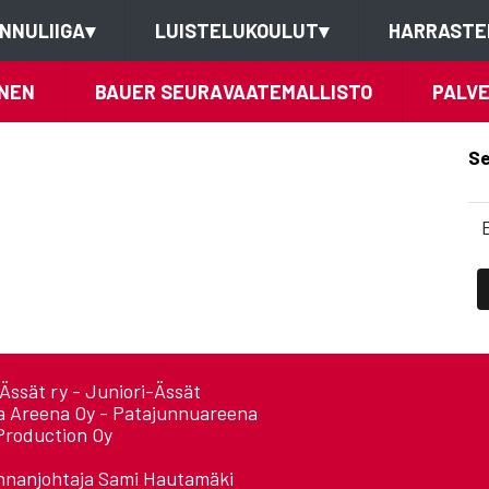
NNULIIGA
▾
LUISTELUKOULUT
▾
HARRASTE
NEN
BAUER SEURAVAATEMALLISTO
PALV
Se
Ässät ry - Juniori-Ässät
a Areena Oy - Patajunnuareena
Production Oy
nnanjohtaja Sami Hautamäki