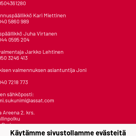
0504361280
nnuspäällikkö Kari Miettinen
040 5860 989
späällikkö Juha Virtanen
044 0595 204
valmentaja Jarkko Lehtinen
050 3246 413
kisen valmennuksen asiantuntija Joni
040 7218 773
ien sähköposti:
mi.sukunimi@assat.com
 Areena 2. krs.
llinpolku
 Pori
Käytämme sivustollamme evästeitä