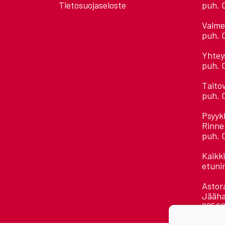
Tietosuojaseloste
puh. 
Valme
puh. 
Yhtey
puh. 
Taito
puh. 
Psyyk
Rinne
puh. 
Kaikk
etuni
Astora
Jääha
28500